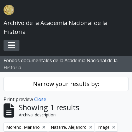
Skip to main content
Archivo de la Academia Nacional de la
Historia
Toggle navigation
Fondos documentales de la Academia Nacional de la
Historia
Narrow your results by:
Print preview
Close
Showing 1 results
Archival description
Remove filter:
Remove filter:
Remove filter:
Moreno, Mariano
Nazarre, Alejandro
Image