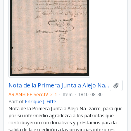
Nota de la Primera Junta a Alejo Nazarre
Add t
AR ANH EF-Secc.IV-2-1
·
Item
·
1810-08-30
Part of
Enrique J. Fitte
Nota de la Primera Junta a Alejo Na- zarre, para que
por su intermedio agradezca a los patriotas que
contribuyeron con donativos y préstamos para la
salida de la expedición a las provincias interiores.