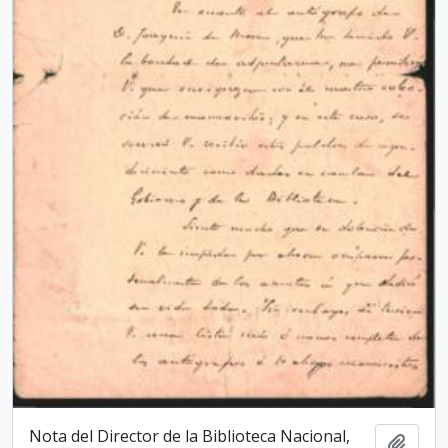
Nota del Director de la Biblioteca Nacio­nal,
Add t