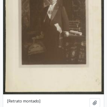
[Retrato montado]
Add t