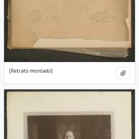
[Retrato montado]
Add t