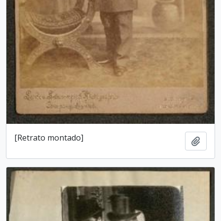
[Retrato montado]
Add t