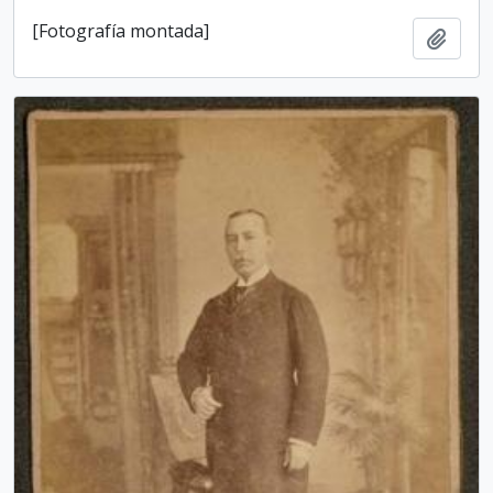
[Fotografía montada]
Add t