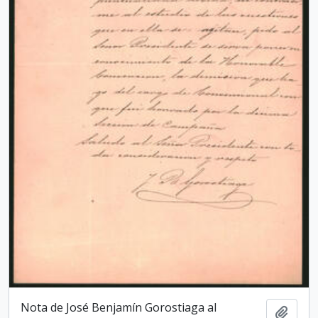
Nota de José Benjamín Gorostiaga al
Add t