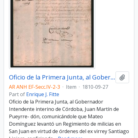
Oficio de la Primera Junta, al Gobernador Intendente interino de Córdoba, Juan Martín de Pueyrredón
Add t
AR ANH EF-Secc.IV-2-3
·
Item
·
1810-09-27
Part of
Enrique J. Fitte
Oficio de la Primera Junta, al Gobernador
Intendente interino de Córdoba, Juan Martín de
Pueyrre- dón, comunicándole que Mateo
Domínguez levantó un Regimiento de milicias en
San Juan en virtud de órdenes del ex virrey Santiago