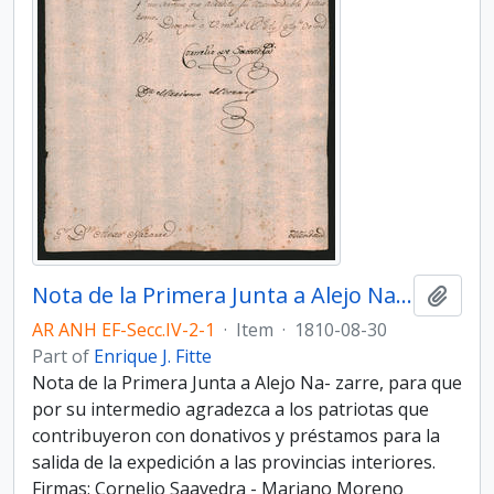
Nota de la Primera Junta a Alejo Nazarre
Add t
AR ANH EF-Secc.IV-2-1
·
Item
·
1810-08-30
Part of
Enrique J. Fitte
Nota de la Primera Junta a Alejo Na- zarre, para que
por su intermedio agradezca a los patriotas que
contribuyeron con donativos y préstamos para la
salida de la expedición a las provincias interiores.
Firmas: Cornelio Saavedra - Mariano Moreno