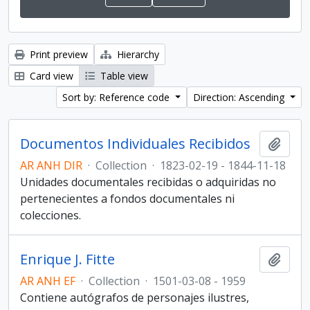
Print preview
Hierarchy
Card view
Table view
Sort by: Reference code
Direction: Ascending
Documentos Individuales Recibidos
Add t
AR ANH DIR
·
Collection
·
1823-02-19 - 1844-11-18
Unidades documentales recibidas o adquiridas no
pertenecientes a fondos documentales ni
colecciones.
Enrique J. Fitte
Add t
AR ANH EF
·
Collection
·
1501-03-08 - 1959
Contiene autógrafos de personajes ilustres,