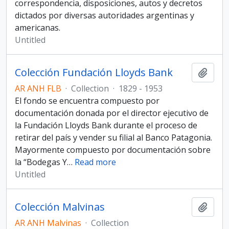
correspondencia, disposiciones, autos y decretos
dictados por diversas autoridades argentinas y
americanas.
Untitled
Colección Fundación Lloyds Bank
Add t
AR ANH FLB
·
Collection
·
1829 - 1953
El fondo se encuentra compuesto por
documentación donada por el director ejecutivo de
la Fundación Lloyds Bank durante el proceso de
retirar del país y vender su filial al Banco Patagonia.
Mayormente compuesto por documentación sobre
la “Bodegas Y
…
Read more
Untitled
Colección Malvinas
Add t
AR ANH Malvinas
·
Collection