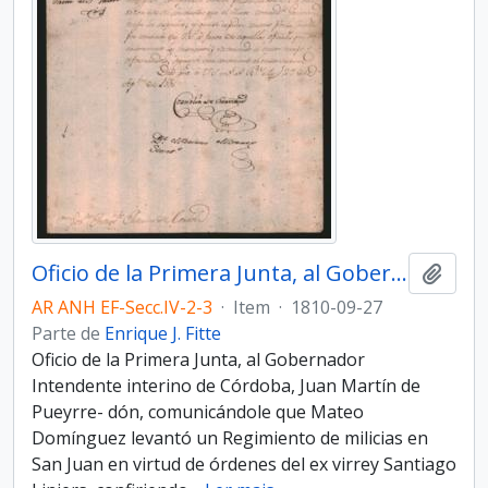
Oficio de la Primera Junta, al Gobernador Intendente interino de Córdoba, Juan Martín de Pueyrredón
Adici
AR ANH EF-Secc.IV-2-3
·
Item
·
1810-09-27
Parte de
Enrique J. Fitte
Oficio de la Primera Junta, al Gobernador
Intendente interino de Córdoba, Juan Martín de
Pueyrre- dón, comunicándole que Mateo
Domínguez levantó un Regimiento de milicias en
San Juan en virtud de órdenes del ex virrey Santiago