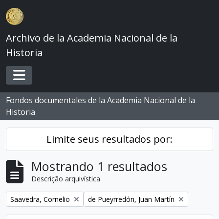
Skip to main content
Archivo de la Academia Nacional de la
Historia
Toggle navigation
Fondos documentales de la Academia Nacional de la
Historia
Limite seus resultados por:
Mostrando 1 resultados
Descrição arquivística
Remover filtro:
Remover filtro:
Saavedra, Cornelio
de Pueyrredón, Juan Martín