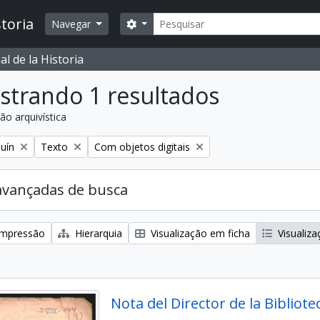
Buscar
toria
Opções de busca
Navegar
l de la Historia
strando 1 resultados
ão arquivística
:
Remover filtro:
Remover filtro:
uín
Texto
Com objetos digitais
avançadas de busca
 impressão
Hierarquia
Visualização em ficha
Visualiza