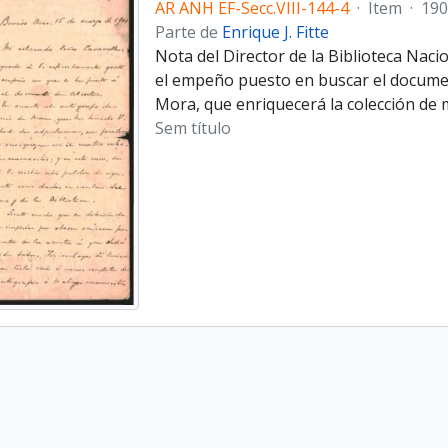
AR ANH EF-Secc.VIII-144-4
·
Item
·
190
Parte de
Enrique J. Fitte
Nota del Director de la Biblioteca Naci
el em­peño puesto en buscar el documen
Mora, que enriquecerá la colección de m
Sem título