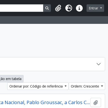
Busque na página de navegação
Entrar
Área de Transferência
Idioma
Atalhos
ção em tabela
Ordenar por: Código de referência
Ordem: Crescente
Nota del Director de la Biblioteca Nacio­nal, Pablo Groussac, a Carlos Casavalle
Adici