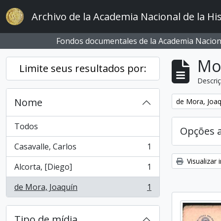
Skip to main content
Archivo de la Academia Nacional de la His
Fondos documentales de la Academia Naciona
Mo
Limite seus resultados por:
Descriç
Nome
Remover filtro
de Mora, Joaq
Todos
Opções 
Casavalle, Carlos
1
, 1 resultados
Visualizar
Alcorta, [Diego]
1
, 1 resultados
de Mora, Joaquín
1
, 1 resultados
Tipo de mídia