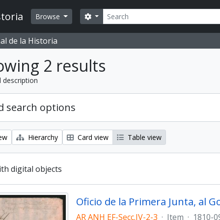
Search
toria
Search options
Browse
l de la Historia
wing 2 results
l description
 search options
iew
Hierarchy
Card view
Table view
ith digital objects
AR ANH EF-Secc.IV-2-3
·
Item
·
1810-0