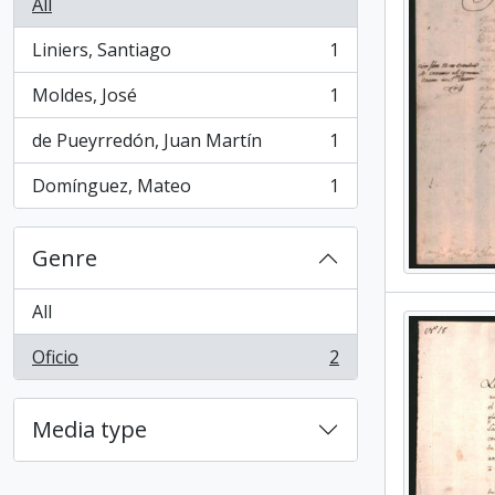
All
Liniers, Santiago
1
, 1 results
Moldes, José
1
, 1 results
de Pueyrredón, Juan Martín
1
, 1 results
Domínguez, Mateo
1
, 1 results
Genre
All
Oficio
2
, 2 results
Media type