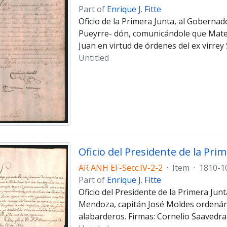
Part of
Enrique J. Fitte
Oficio de la Primera Junta, al Goberna
Pueyrre- dón, comunicándole que Mate
Juan en virtud de órdenes del ex virrey 
Untitled
AR ANH EF-Secc.IV-2-2
·
Item
·
1810-1
Part of
Enrique J. Fitte
Oficio del Presidente de la Primera Ju
Mendoza, capitán José Moldes ordenán
alabarderos. Firmas: Cornelio Saavedra