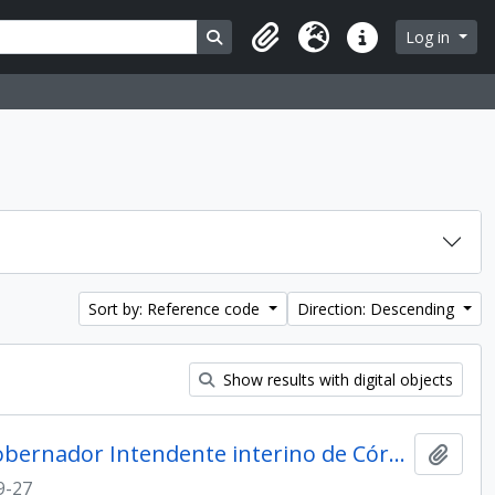
Search in browse page
Log in
Clipboard
Language
Quick links
Sort by: Reference code
Direction: Descending
Show results with digital objects
Oficio de la Primera Junta, al Gobernador Intendente interino de Córdoba, Juan Martín de Pueyrredón
Add t
9-27