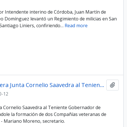
dor Intendente interino de Córdoba, Juan Martín de
o Domínguez levantó un Regimiento de milicias en San
Santiago Liniers, confiriendo
…
Read more
Oficio del Presidente de la Primera Junta Cornelio Saavedra al Teniente Gobernador de Mendoza, capitán José Moldes
Add t
0-12
nta Cornelio Saavedra al Teniente Gobernador de
dole la formación de dos Compañías veteranas de
 - Mariano Moreno, secretario.