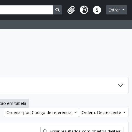
Busque na página de navegação
Entrar
Área de Transferência
Idioma
Atalhos
ção em tabela
Ordenar por: Código de referência
Ordem: Decrescente
Exibir resultados com objetos digitais