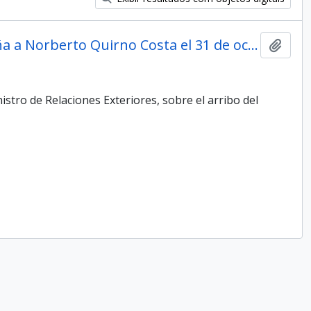
Telegrama de Roque Sáenz Peña a Norberto Quirno Costa el 31 de octubre de 1888.
Adici
tro de Relaciones Exteriores, sobre el arribo del