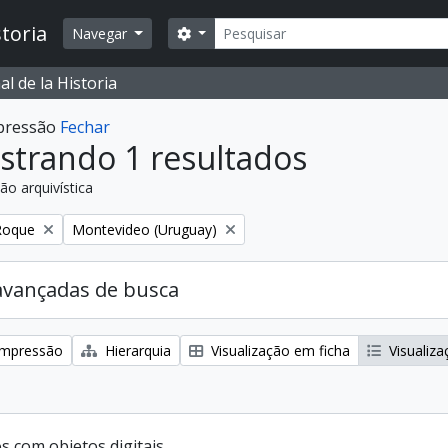
Buscar
toria
Opções de busca
Navegar
l de la Historia
mpressão
Fechar
strando 1 resultados
ão arquivística
:
Remover filtro:
Roque
Montevideo (Uruguay)
avançadas de busca
 impressão
Hierarquia
Visualização em ficha
Visualiza
s com objetos digitais