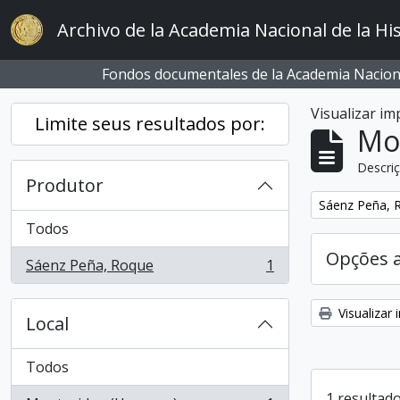
Skip to main content
Archivo de la Academia Nacional de la His
Fondos documentales de la Academia Naciona
Visualizar i
Limite seus resultados por:
Mo
Descriç
Produtor
Remover filtro
Sáenz Peña, 
Todos
Opções 
Sáenz Peña, Roque
1
, 1 resultados
Visualizar
Local
Todos
1 resultado