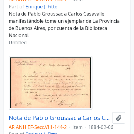
Part of
Enrique J. Fitte
Nota de Pablo Groussac a Carlos Casavalle,
manifestándole tome un ejemplar de La Provincia
de Buenos Aires, por cuenta de la Biblioteca
Nacional.
Untitled
Nota de Pablo Groussac a Carlos Casavalle
Add t
AR ANH EF-Secc.VIII-144-2
·
Item
·
1884-02-06