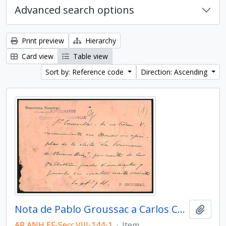
Advanced search options
Print preview
Hierarchy
Card view
Table view
Sort by: Reference code
Direction: Ascending
Nota de Pablo Groussac a Carlos Casavalle,
Add t
AR ANH EF-Secc.VIII-144-1
·
Item