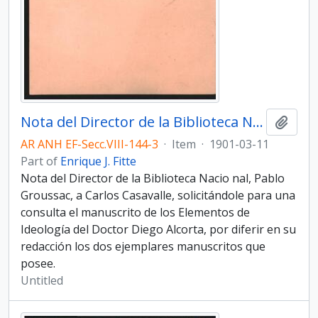
Nota del Director de la Biblioteca Nacio­nal, Pablo Groussac, a Carlos Casavalle
Add t
AR ANH EF-Secc.VIII-144-3
·
Item
·
1901-03-11
Part of
Enrique J. Fitte
Nota del Director de la Biblioteca Nacio­ nal, Pablo
Groussac, a Carlos Casavalle, solicitándole para una
consulta el manuscrito de los Elementos de
Ideología del Doctor Diego Alcorta, por diferir en su
redacción los dos ejem­plares manuscritos que
posee.
Untitled