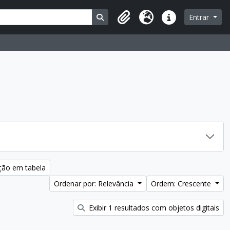
Busque na página de navegação
Entrar
Área de Transferência
Idioma
Atalhos
ção em tabela
Ordenar por: Relevância
Ordem: Crescente
Exibir 1 resultados com objetos digitais