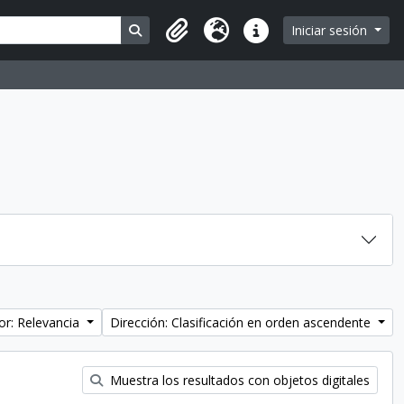
Search in browse page
Iniciar sesión
Portapapeles
Idioma
Enlaces rápidos
or: Relevancia
Dirección: Clasificación en orden ascendente
Muestra los resultados con objetos digitales