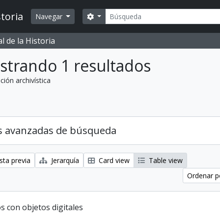
Búsqueda
toria
Search options
Navegar
 de la Historia
strando 1 resultados
ción archivística
s avanzadas de búsqueda
sta previa
Jerarquía
Card view
Table view
Ordenar p
s con objetos digitales