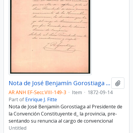
Nota de José Benjamín Gorostiaga al Presidente de la Convención Constituyente de la provincia
Add t
AR ANH EF-Secc.VIII-149-3
·
Item
·
1872-09-14
Part of
Enrique J. Fitte
Nota de José Benjamín Gorostiaga al Presidente de
la Convención Constituyente d_ la provincia, pre­
sentando su renuncia al cargo de convencional
Untitled