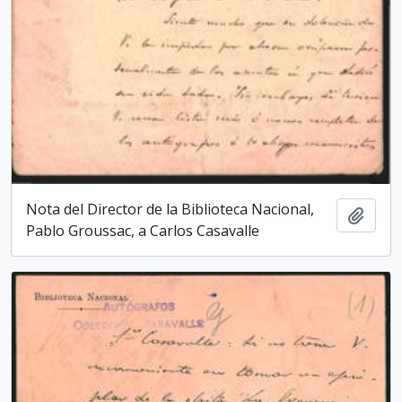
Nota del Director de la Biblioteca Nacio­nal,
Add t
Pablo Groussac, a Carlos Casavalle