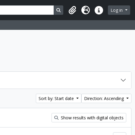
Search in browse page
Log in
Clipboard
Language
Quick links
Sort by: Start date
Direction: Ascending
Show results with digital objects