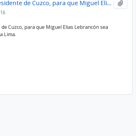
Nota de José de La Serna, al Presidente de Cuzco, para que Miguel Elias Lebrancón sea auxiliado
Add t
-16
e de Cuzco, para que Miguel Elias Lebrancón sea
a Lima.