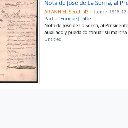
AR ANH EF-Secc.II-43
·
Item
·
1818-12
Part of
Enrique J. Fitte
Nota de José de La Serna, al President
auxiliado y pueda continuar su marcha 
Untitled