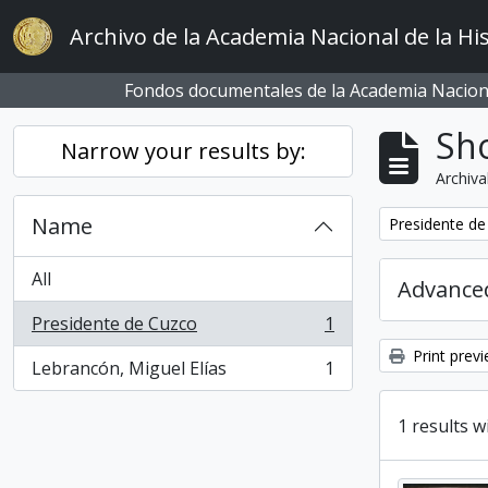
Skip to main content
Archivo de la Academia Nacional de la His
Fondos documentales de la Academia Naciona
Sho
Narrow your results by:
Archiva
Name
Remove filter:
Presidente de
All
Advanced
Presidente de Cuzco
1
, 1 results
Print prev
Lebrancón, Miguel Elías
1
, 1 results
1 results w