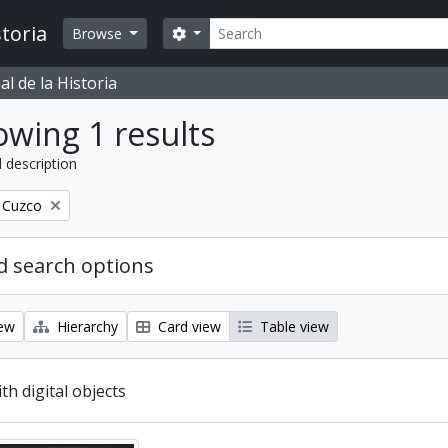
Search
toria
Search options
Browse
l de la Historia
wing 1 results
l description
 Cuzco
 search options
iew
Hierarchy
Card view
Table view
ith digital objects