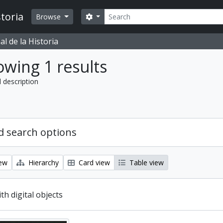
Search
toria
Search options
Browse
l de la Historia
wing 1 results
l description
 search options
iew
Hierarchy
Card view
Table view
ith digital objects