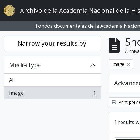
Skip to main content
Archivo de la Academia Nacional de la His
Fondos documentales de la Academia Naciona
Sho
Narrow your results by:
Archiva
Media type
Remove filter:
Image
All
Advanced
Image
1
, 1 results
Print prev
1 results w