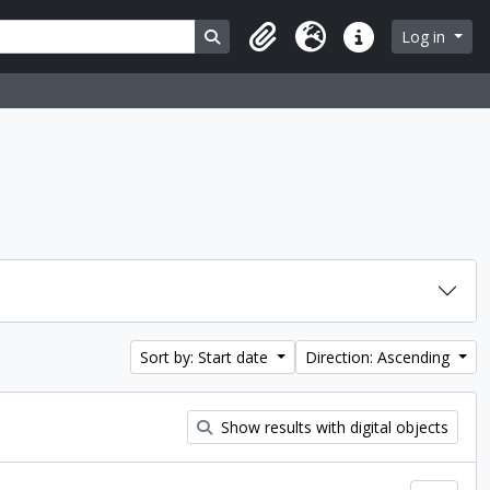
Search in browse page
Log in
Clipboard
Language
Quick links
Sort by: Start date
Direction: Ascending
Show results with digital objects