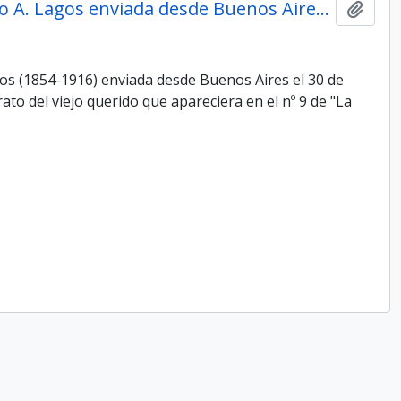
Carta de Carlos Mathon a Ovidio A. Lagos enviada desde Buenos Aires el 30 de octubre de 1893
Add t
os (1854-1916) enviada desde Buenos Aires el 30 de
ato del viejo querido que apareciera en el nº 9 de "La