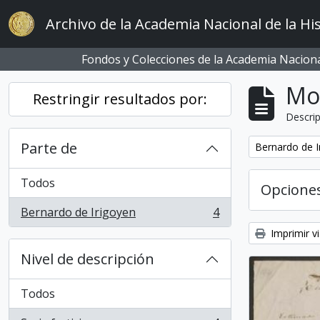
Skip to main content
Archivo de la Academia Nacional de la His
Fondos y Colecciones de la Academia Nacional
Mo
Restringir resultados por:
Descrip
Parte de
Remove filter:
Bernardo de I
Todos
Opcione
Bernardo de Irigoyen
4
, 4 resultados
Imprimir vi
Nivel de descripción
Todos