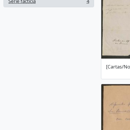
Serie facticia
4
, 4 resultados
[Cartas/No