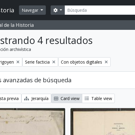
Búsqueda
toria
Search options
Navegar
 de la Historia
strando 4 resultados
ción archivística
Remove filter:
Remove filter:
rigoyen
Serie facticia
Con objetos digitales
s avanzadas de búsqueda
sta previa
Jerarquía
Card view
Table view