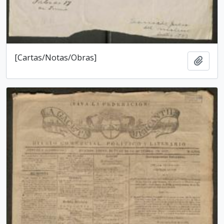
[Cartas/Notas/Obras]
Add t