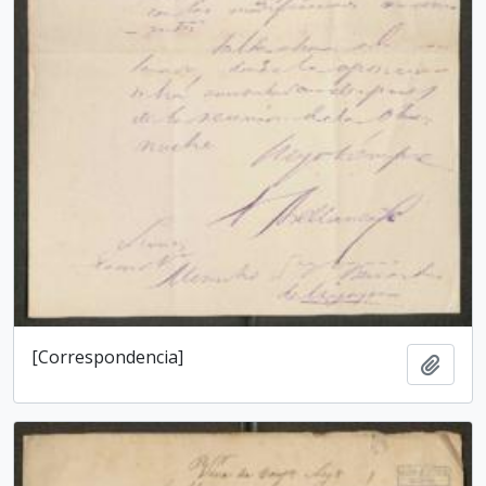
[Correspondencia]
Add t