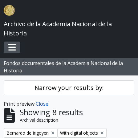
Skip to main content
Archivo de la Academia Nacional de la
Historia
Toggle navigation
Fondos documentales de la Academia Nacional de la
Historia
Narrow your results by:
Print preview
Close
Showing 8 results
Archival description
Remove filter:
Remove filter:
Bernardo de Irigoyen
With digital objects