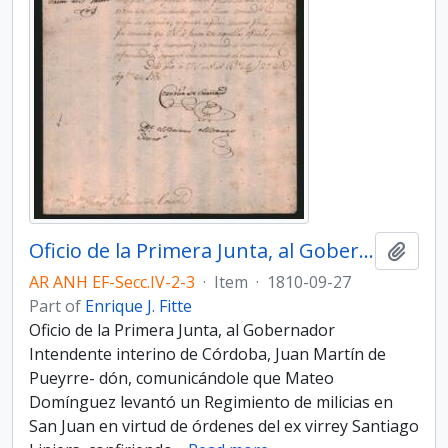
Oficio de la Primera Junta, al Gobernador Intendente interino de Córdoba, Juan Martín de Pueyrredón
Add t
AR ANH EF-Secc.IV-2-3
·
Item
·
1810-09-27
Part of
Enrique J. Fitte
Oficio de la Primera Junta, al Gobernador
Intendente interino de Córdoba, Juan Martín de
Pueyrre- dón, comunicándole que Mateo
Domínguez levantó un Regimiento de milicias en
San Juan en virtud de órdenes del ex virrey Santiago