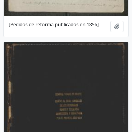
[Pedidos de reforma publicados en 1856]
Adici