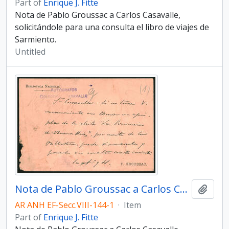
Part of
Enrique J. Fitte
Nota de Pablo Groussac a Carlos Casavalle,
solicitándole para una consulta el libro de viajes de
Sar­miento.
Untitled
Nota de Pablo Groussac a Carlos Casavalle,
Add t
AR ANH EF-Secc.VIII-144-1
·
Item
Part of
Enrique J. Fitte