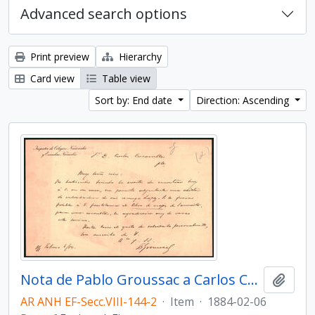
Advanced search options
Print preview
Hierarchy
Card view
Table view
Sort by: End date
Direction: Ascending
Nota de Pablo Groussac a Carlos Casavalle
Add t
AR ANH EF-Secc.VIII-144-2
·
Item
·
1884-02-06