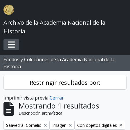
Skip to main content
Archivo de la Academia Nacional de la
Historia
Toggle navigation
Fondos y Colecciones de la Academia Nacional de la
Historia
Restringir resultados por:
Imprimir vista previa
Cerrar
Mostrando 1 resultados
Descripción archivística
Remove filter:
Remove filter:
Remove filter:
Saavedra, Cornelio
Imagen
Con objetos digitales