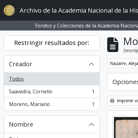
Skip to main content
Archivo de la Academia Nacional de la His
Fondos y Colecciones de la Academia Nacional
Mo
Restringir resultados por:
Descrip
Creador
Remove filter:
Nazarre, Alej
Todos
Opcione
Saavedra, Cornelio
1
, 1 resultados
Imprimir vi
Moreno, Mariano
1
, 1 resultados
Nombre