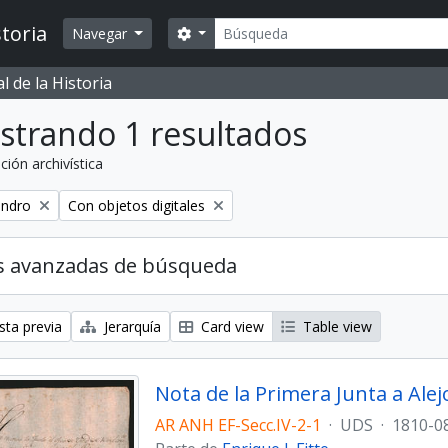
Búsqueda
toria
Search options
Navegar
 de la Historia
strando 1 resultados
ción archivística
Remove filter:
andro
Con objetos digitales
s avanzadas de búsqueda
sta previa
Jerarquía
Card view
Table view
Nota de la Primera Junta a Ale
AR ANH EF-Secc.IV-2-1
·
UDS
·
1810-0