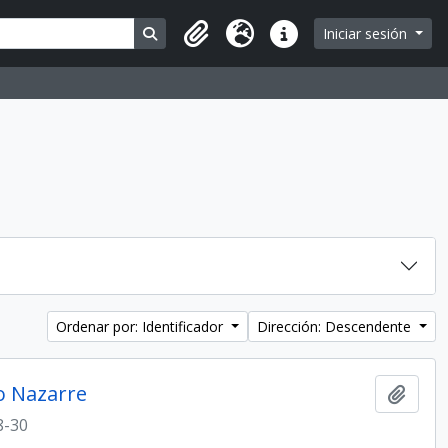
Search in browse page
Iniciar sesión
Portapapeles
Idioma
Enlaces rápidos
Ordenar por: Identificador
Dirección: Descendente
jo Nazarre
Añadi
8-30