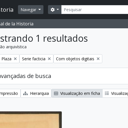
Buscar
toria
Opções de busca
Navegar
l de la Historia
strando 1 resultados
ão arquivística
:
Remover filtro:
Remover filtro:
a Plaza
Serie facticia
Com objetos digitais
avançadas de busca
 impressão
Hierarquia
Visualização em ficha
Visualiza