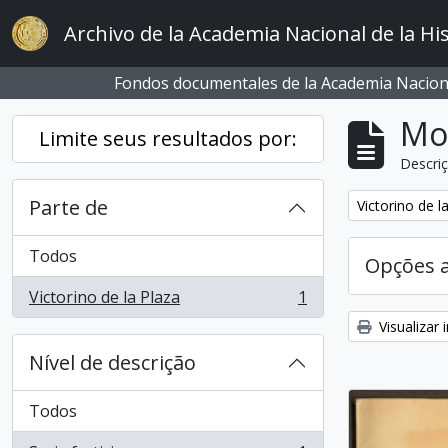
Skip to main content
Archivo de la Academia Nacional de la His
Fondos documentales de la Academia Naciona
Mo
Limite seus resultados por:
Descriç
Parte de
Remover filtro
Victorino de l
Todos
Opções 
Victorino de la Plaza
1
, 1 resultados
Visualizar
Nível de descrição
Todos