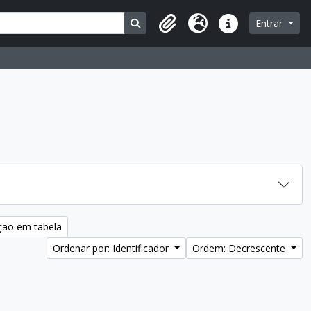
Busque na página de navegação
Entrar
Área de Transferência
Idioma
Atalhos
ção em tabela
Ordenar por: Identificador
Ordem: Decrescente