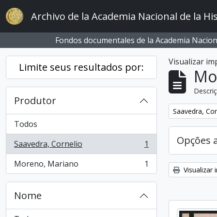
Skip to main content
Archivo de la Academia Nacional de la His
Fondos documentales de la Academia Naciona
Visualizar i
Limite seus resultados por:
Mo
Descriç
Produtor
Remover filtro
Saavedra, Cor
Todos
Opções 
Saavedra, Cornelio
1
, 1 resultados
Moreno, Mariano
1
, 1 resultados
Visualizar
Nome