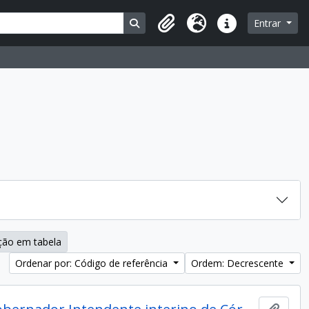
Busque na página de navegação
Entrar
Área de Transferência
Idioma
Atalhos
ção em tabela
Ordenar por: Código de referência
Ordem: Decrescente