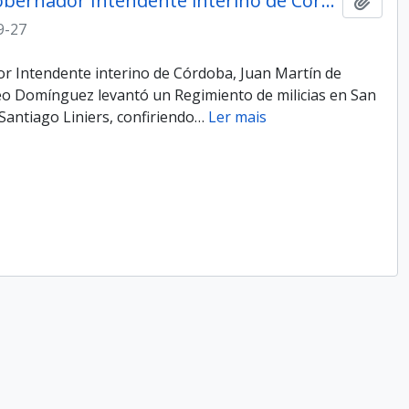
Oficio de la Primera Junta, al Gobernador Intendente interino de Córdoba, Juan Martín de Pueyrredón
Adici
9-27
dor Intendente interino de Córdoba, Juan Martín de
o Domínguez levantó un Regimiento de milicias en San
Santiago Liniers, confiriendo
…
Ler mais