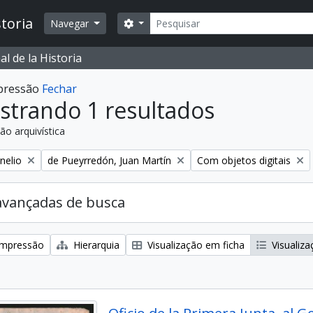
Buscar
toria
Opções de busca
Navegar
l de la Historia
mpressão
Fechar
strando 1 resultados
ão arquivística
:
Remover filtro:
Remover filtro:
nelio
de Pueyrredón, Juan Martín
Com objetos digitais
avançadas de busca
 impressão
Hierarquia
Visualização em ficha
Visualiza