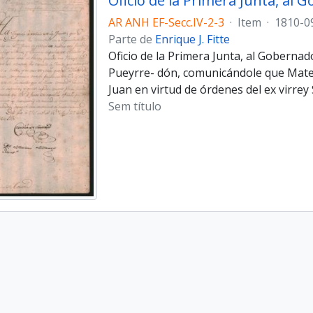
AR ANH EF-Secc.IV-2-3
·
Item
·
1810-0
Parte de
Enrique J. Fitte
Oficio de la Primera Junta, al Goberna
Pueyrre- dón, comunicándole que Mate
Juan en virtud de órdenes del ex virrey 
Sem título