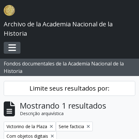
Skip to main content
Archivo de la Academia Nacional de la
Historia
Toggle navigation
Fondos documentales de la Academia Nacional de la
Historia
Limite seus resultados por:
Mostrando 1 resultados
Descrição arquivística
Remover filtro:
Remover filtro:
Victorino de la Plaza
Serie facticia
Remover filtro:
Com objetos digitais