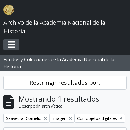
Skip to main content
Archivo de la Academia Nacional de la
Historia
Toggle navigation
Fondos y Colecciones de la Academia Nacional de la
Historia
Restringir resultados por:
Mostrando 1 resultados
Descripción archivística
Remove filter:
Remove filter:
Remove filter:
Saavedra, Cornelio
Imagen
Con objetos digitales