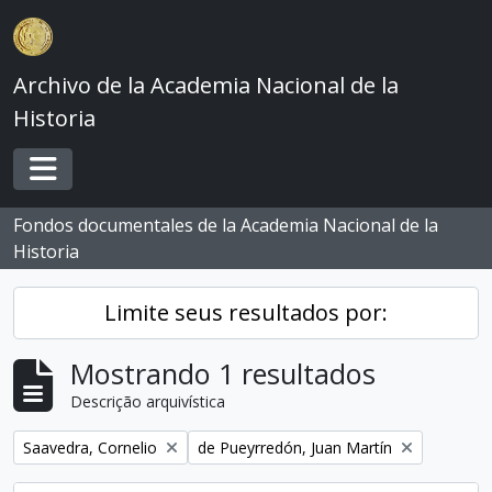
Skip to main content
Archivo de la Academia Nacional de la
Historia
Toggle navigation
Fondos documentales de la Academia Nacional de la
Historia
Limite seus resultados por:
Mostrando 1 resultados
Descrição arquivística
Remover filtro:
Remover filtro:
Saavedra, Cornelio
de Pueyrredón, Juan Martín