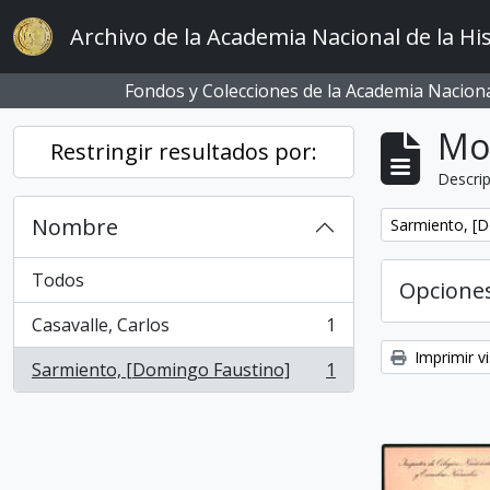
Skip to main content
Archivo de la Academia Nacional de la His
Fondos y Colecciones de la Academia Nacional
Mo
Restringir resultados por:
Descrip
Nombre
Remove filter:
Sarmiento, [
Todos
Opcione
Casavalle, Carlos
1
, 1 resultados
Imprimir vi
Sarmiento, [Domingo Faustino]
1
, 1 resultados