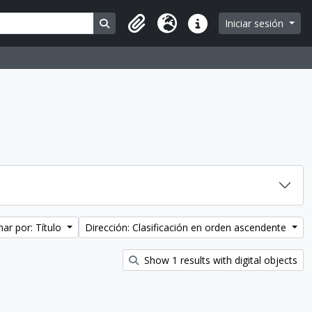
Search in browse page
Iniciar sesión
Portapapeles
Idioma
Enlaces rápidos
ar por: Título
Dirección: Clasificación en orden ascendente
Show 1 results with digital objects