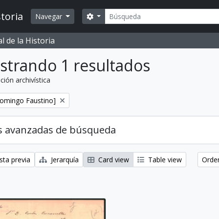
Búsqueda
toria
Search options
Navegar
 de la Historia
strando 1 resultados
ción archivística
Domingo Faustino]
s avanzadas de búsqueda
sta previa
Jerarquía
Card view
Table view
Orden