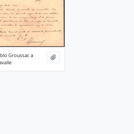
blo Groussac a
Añadir al portapapeles
avalle