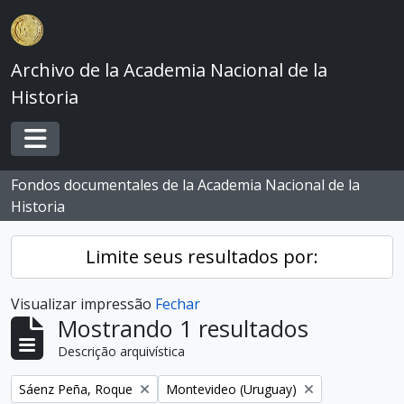
Skip to main content
Archivo de la Academia Nacional de la
Historia
Toggle navigation
Fondos documentales de la Academia Nacional de la
Historia
Limite seus resultados por:
Visualizar impressão
Fechar
Mostrando 1 resultados
Descrição arquivística
Remover filtro:
Remover filtro:
Sáenz Peña, Roque
Montevideo (Uruguay)