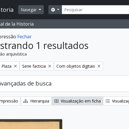
Buscar
toria
Opções de busca
Navegar
l de la Historia
mpressão
Fechar
strando 1 resultados
ão arquivística
:
Remover filtro:
Remover filtro:
a Plaza
Serie facticia
Com objetos digitais
avançadas de busca
 impressão
Hierarquia
Visualização em ficha
Visualiza