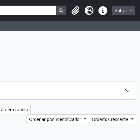
Busque na página de navegação
Entrar
Área de Transferência
Idioma
Atalhos
ção em tabela
Ordenar por: Identificador
Ordem: Crescente