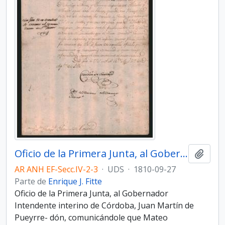
Oficio de la Primera Junta, al Gobernador Intendente interino de Córdoba, Juan Martín de Pueyrredón
Añadi
AR ANH EF-Secc.IV-2-3
·
UDS
·
1810-09-27
Parte de
Enrique J. Fitte
Oficio de la Primera Junta, al Gobernador
Intendente interino de Córdoba, Juan Martín de
Pueyrre- dón, comunicándole que Mateo