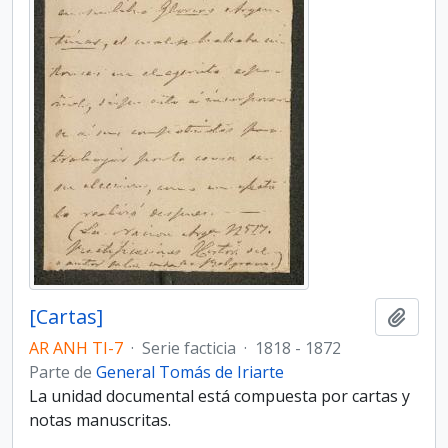
[Cartas]
Añadi
AR ANH TI-7
·
Serie facticia
·
1818 - 1872
Parte de
General Tomás de Iriarte
La unidad documental está compuesta por cartas y
notas manuscritas.