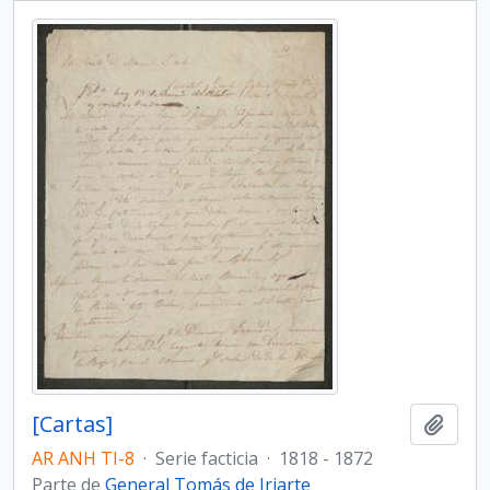
[Cartas]
Añadi
AR ANH TI-8
·
Serie facticia
·
1818 - 1872
Parte de
General Tomás de Iriarte