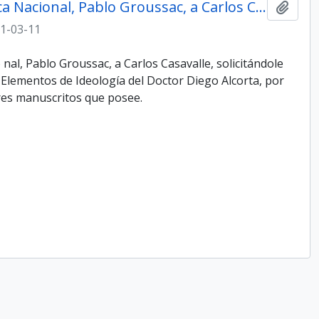
Nota del Director de la Biblioteca Nacio­nal, Pablo Groussac, a Carlos Casavalle
Add t
1-03-11
­ nal, Pablo Groussac, a Carlos Casavalle, solicitándole
 Elementos de Ideología del Doctor Diego Alcorta, por
ares manuscritos que posee.