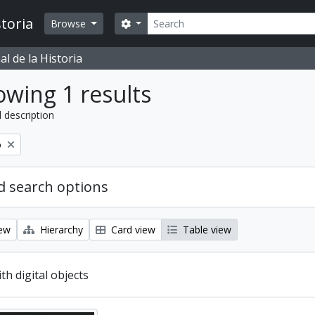
Search
toria
Search options
Browse
l de la Historia
wing 1 results
l description
o
 search options
iew
Hierarchy
Card view
Table view
ith digital objects