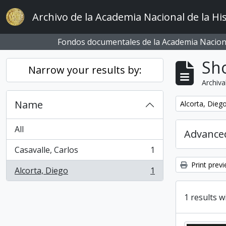
Skip to main content
Archivo de la Academia Nacional de la His
Fondos documentales de la Academia Naciona
Sho
Narrow your results by:
Archiva
Name
Remove filter:
Alcorta, Dieg
All
Advanced
Casavalle, Carlos
1
, 1 results
Print prev
Alcorta, Diego
1
, 1 results
1 results w