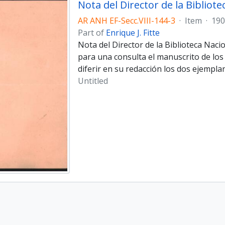
AR ANH EF-Secc.VIII-144-3
·
Item
·
190
Part of
Enrique J. Fitte
Nota del Director de la Biblioteca Nacio
para una consulta el manuscrito de los
diferir en su redacción los dos ejem­pl
Untitled