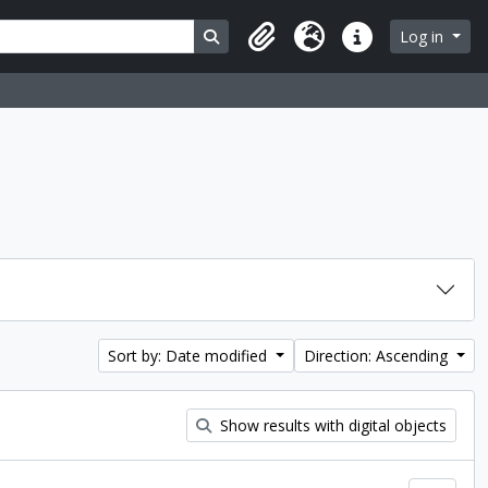
Search in browse page
Log in
Clipboard
Language
Quick links
Sort by: Date modified
Direction: Ascending
Show results with digital objects