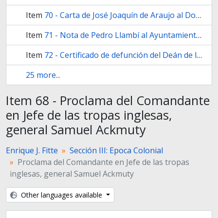
Item
70 - Carta de José Joaquín de Araujo al Doctor Domingo Estanislao Belgrano, adjuntando diseño de una medalla en memoria del General Manuel Belgrano.
Item
71 - Nota de Pedro Llambí al Ayuntamiento, solicitándole certificado del registro de hipotecas de un terreno de su propiedad.
Item
72 - Certificado de defunción del Deán de la Iglesia Catedral de Buenos Aires, Doctor Antonio Basilio Rodríguez de Vida
25 more...
Item 68 - Proclama del Comandante
en Jefe de las tropas inglesas,
general Samuel Ackmuty
Enrique J. Fitte
Sección III: Epoca Colonial
Proclama del Comandante en Jefe de las tropas
inglesas, general Samuel Ackmuty
Other languages available