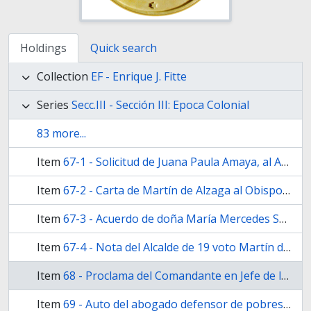
Holdings
Quick search
Collection
EF - Enrique J. Fitte
Series
Secc.III - Sección III: Epoca Colonial
83 more...
Item
67-1 - Solicitud de Juana Paula Amaya, al Alcalde Ordinario de l9 voto en Buenos Aires Martín de Al­zaga
Item
67-2 - Carta de Martín de Alzaga al Obispo Benito Mane de Moxo y Francolí, comentando los últimos su­ cesos de la renuncia y reelección del Virrey Santiago Liniers y la serie de atropellos cometidos por éste
Item
67-3 - Acuerdo de doña María Mercedes Sarasa (viuda de Casimiro Francisco de Necochea) y de Manuel de Larravide
Item
67-4 - Nota del Alcalde de 19 voto Martín de Alzaga, al Alcalde de 29 voto Matías de Cires
Item
68 - Proclama del Comandante en Jefe de las tropas inglesas, general Samuel Ackmuty
Item
69 - Auto del abogado defensor de pobres de la Real Audiencia Pretorial, Francisco Antonio Cabello y Mesa al Alcalde ordinario de 29 voto