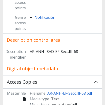
access
points
Genre
Notificación
access
points
Description control area
Description
AR-ANH-ISAD-EF-Secc.III-68
identifier
Digital object metadata
Access Copies
Master file
Filename
AR-ANH-EF-Secc.III-68.pdf
Media type
Text
Mime-type
application/pdf