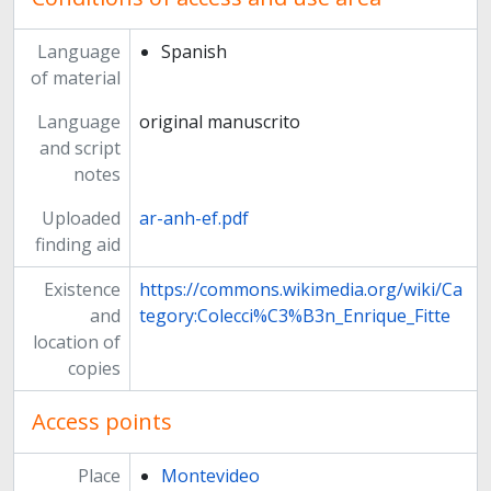
Language
Spanish
of material
Language
original manuscrito
and script
notes
Uploaded
ar-anh-ef.pdf
finding aid
Existence
https://commons.wikimedia.org/wiki/Ca
and
tegory:Colecci%C3%B3n_Enrique_Fitte
location of
copies
Access points
Place
Montevideo