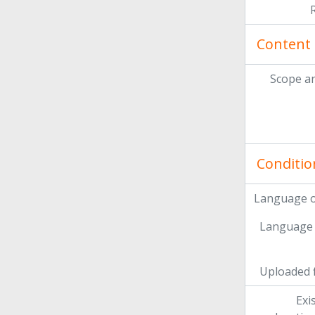
Content 
Scope a
Conditio
Language o
Language 
Uploaded f
Exi