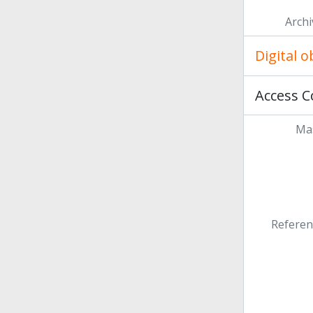
Archi
Digital 
Access C
Mas
Referen