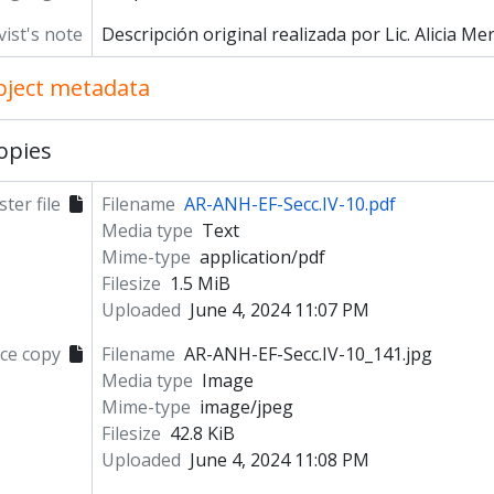
vist's note
Descripción original realizada por Lic. Alicia Me
object metadata
opies
ter file
Filename
AR-ANH-EF-Secc.IV-10.pdf
Media type
Text
Mime-type
application/pdf
Filesize
1.5 MiB
Uploaded
June 4, 2024 11:07 PM
ce copy
Filename
AR-ANH-EF-Secc.IV-10_141.jpg
Media type
Image
Mime-type
image/jpeg
Filesize
42.8 KiB
Uploaded
June 4, 2024 11:08 PM