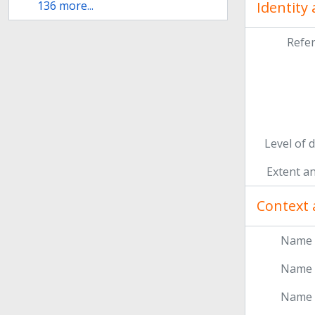
Identity
136 more...
Refe
Level of 
Extent a
Context 
Name 
Name 
Name 