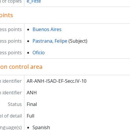
n of copies
e_Fitte
oints
ess points
Buenos Aires
ss points
Pastrana, Felipe
(Subject)
ess points
Oficio
ion control area
 identifier
AR-ANH-ISAD-EF-Secc.IV-10
 identifier
ANH
Status
Final
l of detail
Full
nguage(s)
Spanish