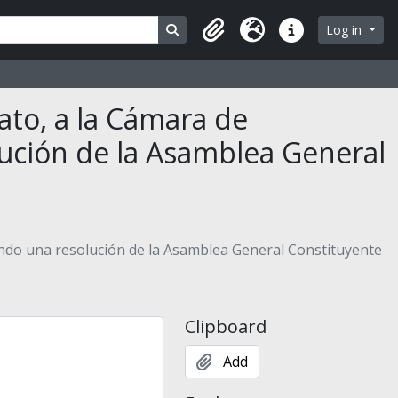
Search in browse page
Log in
Clipboard
Language
Quick links
ato, a la Cámara de
ución de la Asamblea General
ando una resolución de la Asamblea General Constituyente
Clipboard
Add