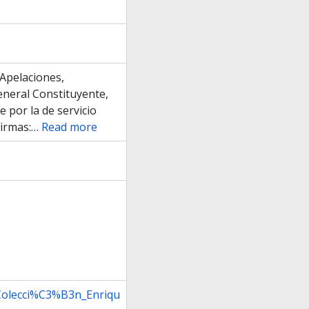
 Apelaciones,
eneral Constituyente,
 por la de servicio
irmas:
…
Read more
:Colecci%C3%B3n_Enriqu