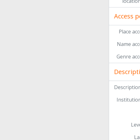
locatio
Access p
Place acc
Name acce
Genre acc
Descript
Description
Institution
Leve
La