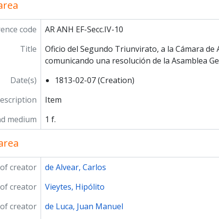
 area
rence code
AR ANH EF-Secc.IV-10
Title
Oficio del Segundo Triunvirato, a la Cámara de 
comunicando una resolución de la Asamblea Ge
Date(s)
1813-02-07 (Creation)
description
Item
nd medium
1 f.
area
of creator
de Alvear, Carlos
of creator
Vieytes, Hipólito
of creator
de Luca, Juan Manuel