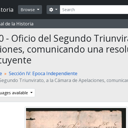
Search
toria
Search options
Browse
l de la Historia
0 - Oficio del Segundo Triunvir
iones, comunicando una resol
tuyente
te
Sección IV: Epoca Independiente
l Segundo Triunvirato, a la Cámara de Apelaciones, comunic
uages available