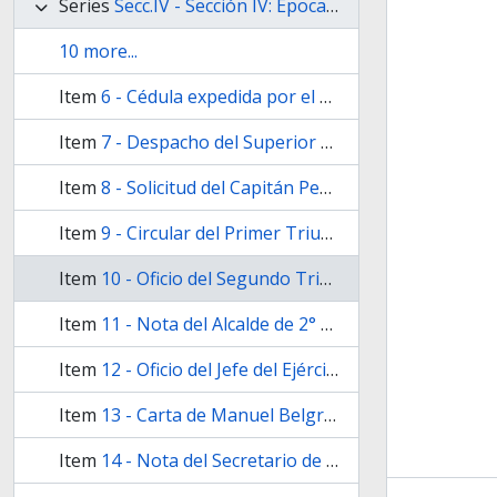
Series
Secc.IV - Sección IV: Epoca Independiente
10 more...
Item
6 - Cédula expedida por el Gobierno Superior provisional de las Provincias Unidas del Río de la Plata, concediendo al soldado Hipólito Lacuda, el retiro correspondiente a inválidos.
Item
7 - Despacho del Superior Gobierno Provisorio de las Provincias del Río de la Plata, concediendo licencia para retirarse de servicio al Teniente del Regimiento N° 5 Pedro Iñíguez
Item
8 - Solicitud del Capitán Pedro Iñíguez al Superior Gobierno Ejecutivo de las Provincias Unidas del Río de la Plata
Item
9 - Circular del Primer Triunvirato, refrendada por el Secretario de Guerra Bernardino Rivadavia
Item
10 - Oficio del Segundo Triunvirato, a la Cámara de Apelaciones, comunicando una resolución de la Asamblea General Constituyente
Item
11 - Nota del Alcalde de 2° voto Francisco Belgrano al Comandante de Resguardos Ramón de Palacio
Item
12 - Oficio del Jefe del Ejército del norte, General Manuel Belgrano, al Director Supremo del Río de la Plata, Juan Martín de Pueyrredón, comunicándole noticias de Córdoba
Item
13 - Carta de Manuel Belgrano a Bernardino Rivadavia
Item
14 - Nota del Secretario de la Junta, Juan Hipólito Vieytes a la Junta de Gobierno de Chile, aceptando el auxilio de tropas veteranas