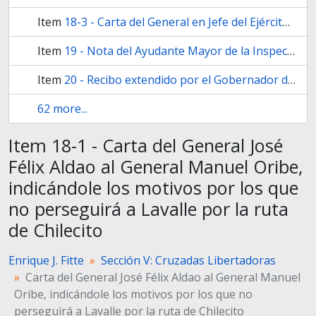
Item
18-3 - Carta del General en Jefe del Ejército José Félix Aldao al Coronel Mariano Maza, expresándole su ansiedad por la falta de noticias desde su arribo a Catamarca
Item
19 - Nota del Ayudante Mayor de la Inspec­ción General del Ejército, Gerónimo Espejo, al Comisario Ge­neral de Guerra
Item
20 - Recibo extendido por el Gobernador de Trujillo Juan Antonio Alvarez de Arenales, a Juan Fani
62 more...
Item 18-1 - Carta del General José
Félix Aldao al General Manuel Oribe,
indicándole los motivos por los que
no perseguirá a Lavalle por la ruta
de Chilecito
Enrique J. Fitte
Sección V: Cruzadas Libertadoras
Carta del General José Félix Aldao al General Manuel
Oribe, indicándole los motivos por los que no
perseguirá a Lavalle por la ruta de Chilecito