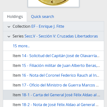
Holdings
Quick search
Collection
EF - Enrique J. Fitte
Series
Secc.V - Sección V: Cruzadas Libertadoras
15 more...
Item
14 - Solicitud del Capitán José de Olavarría al Presidente del Perú, para que se le permita pasar a servir bajo pabellón argentino del que depende
Item
15 - Filiación militar de Juan Alberto Beras, extendido por el Sargento Isidro Suárez y por el Comandante del Regimiento de Húsares de la legión de la guerra, Teniente Coronel Federico de Brandzen.
Item
16 - Nota del Coronel Federico Rauch al Inspector Comandante General de armas Coronel Mayor Marcos Balcarce, adjuntándole el sumario levantado contra Rufino Martínez,
Item
17 - Oficio del Ministro de Guerra Marcos Balcarce, al Comandante del Parque,
Item
18-1 - Carta del General José Félix Aldao al General Manuel Oribe, indicándole los motivos por los que no perseguirá a Lavalle por la ruta de Chilecito
Item
18-2 - Nota de José Félix Aldao al General en Jefe del Ejército Libertador del Perú, José de San Martín