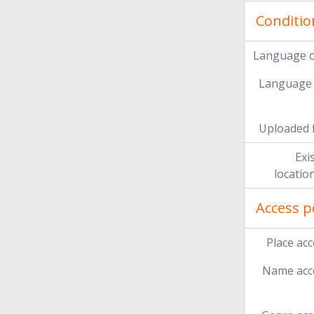
Conditio
Language o
Language 
Uploaded f
Exi
locatio
Access p
Place acc
Name acce