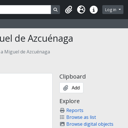
Search in browse page
Log in
Clipboard
Language
Quick links
guel de Azcuénaga
 a Miguel de Azcuénaga
Clipboard
Add
Explore
Reports
Browse as list
Browse digital objects