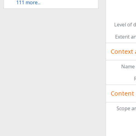
111 more...
Level of 
Extent a
Context 
Name 
Content 
Scope a