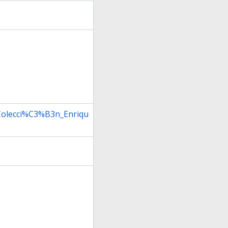
:Colecci%C3%B3n_Enriqu