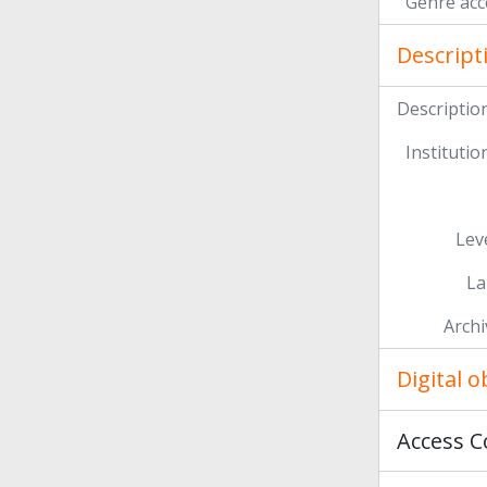
Genre acc
Descript
Description
Institution
Leve
La
Archi
Digital 
Access C