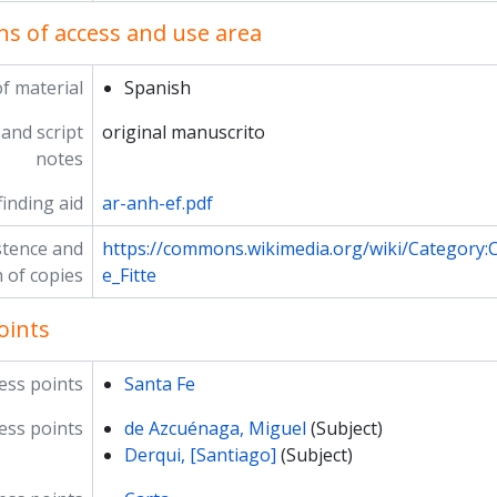
ns of access and use area
f material
Spanish
and script
original manuscrito
notes
inding aid
ar-anh-ef.pdf
stence and
https://commons.wikimedia.org/wiki/Category
n of copies
e_Fitte
oints
ess points
Santa Fe
ss points
de Azcuénaga, Miguel
(Subject)
Derqui, [Santiago]
(Subject)