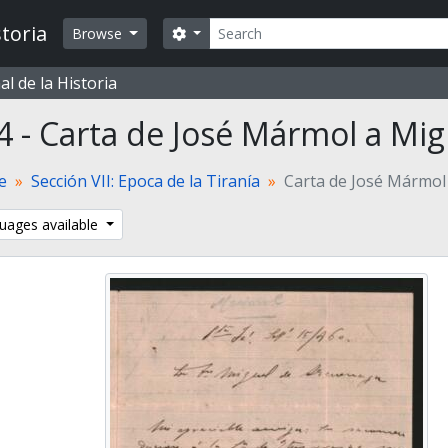
Search
toria
Search options
Browse
l de la Historia
4 - Carta de José Mármol a Mi
te
Sección VII: Epoca de la Tiranía
Carta de José Mármol
uages available