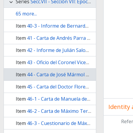
Series
Secc.VII - Sección VII: Epoca de la Tiranía
65 more...
Item
40-3 - Informe de Bernardo Victorica al Juez Manuel Vicente de Maza
Item
41 - Carta de Andrés Parra al Coronel Ilario Lagos, felicitándolo por el triunfo de las armas federales contra el “Pardejón” [Fructuoso Rivera]
Item
42 - Informe de Julián Salomón al Juez de primera instancia, sobre la prisión de Nazarino Corro
Item
43 - Oficio del Coronel Vicente González al Juez de Paz del Partido de la Matanza
Item
44 - Carta de José Mármol a Miguel de Azcuénaga
Item
45 - Carta del Doctor Florencio Varela al Doctor Eusebio Agüero, agradeciéndole un favor.
Item
46-1 - Carta de Manuela de Rosas y Terrero a José María Rojas y Patrón
Identity
Item
46-2 - Carta de Máximo Terrero a Carlos CaManuela Villarino de Insiarte,
Refe
Item
46-3 - Cuestionario de Máximo Terrero a Ma­nuela Rosas de Terrero,