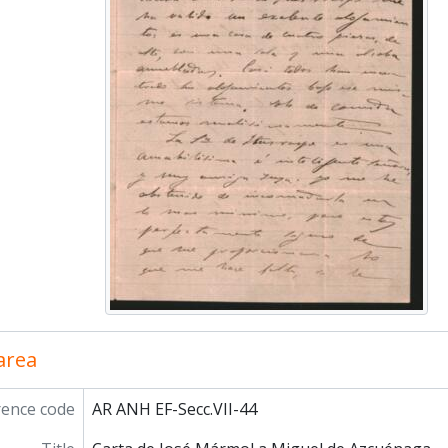
 area
rence code
AR ANH EF-Secc.VII-44