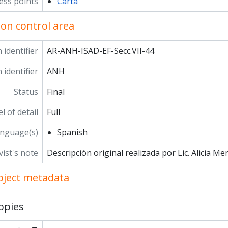
ess points
Carta
ion control area
 identifier
AR-ANH-ISAD-EF-Secc.VII-44
 identifier
ANH
Status
Final
l of detail
Full
nguage(s)
Spanish
vist's note
Descripción original realizada por Lic. Alicia Me
object metadata
opies