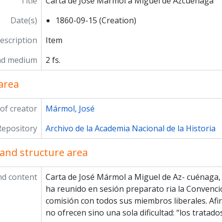
Title
Carta de José Mármol a Miguel de Azcuénaga
Date(s)
1860-09-15 (Creation)
description
Item
nd medium
2 fs.
area
of creator
Mármol, José
Repository
Archivo de la Academia Nacional de la Historia
and structure area
nd content
Carta de José Mármol a Miguel de Az- cuénaga
ha reunido en sesión preparato­ ria la Conven
comisión con todos sus miembros liberales. Afi
no ofrecen sino una sola dificultad: “los tratados