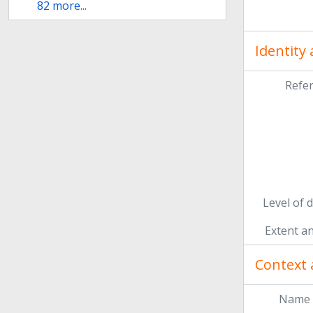
82 more...
Identity
Refe
Level of 
Extent a
Context 
Name 