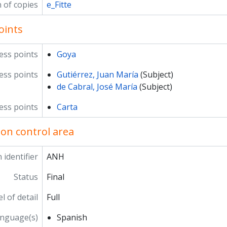
n of copies
e_Fitte
oints
ess points
Goya
ss points
Gutiérrez, Juan María
(Subject)
de Cabral, José María
(Subject)
ess points
Carta
ion control area
 identifier
ANH
Status
Final
l of detail
Full
nguage(s)
Spanish