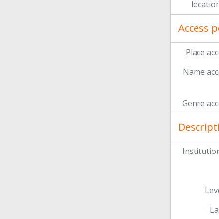
locatio
Access p
Place acc
Name acce
Genre acc
Descript
Institution
Leve
La