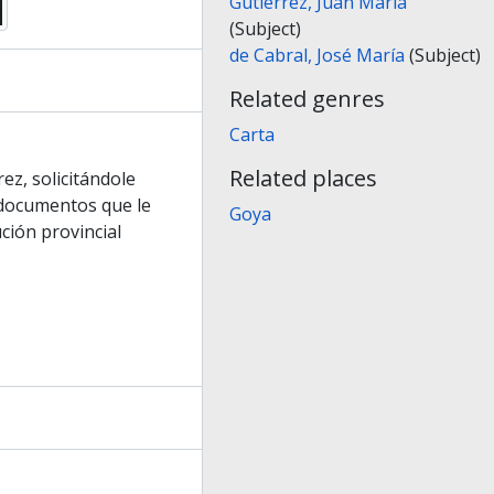
Gutiérrez, Juan María
(Subject)
de Cabral, José María
(Subject)
Related genres
Carta
Related places
ez, solicitándole
 documentos que le
Goya
ución provincial