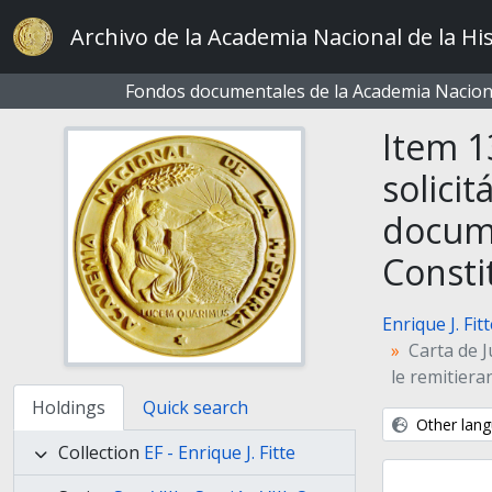
Skip to main content
Archivo de la Academia Nacional de la His
Fondos documentales de la Academia Naciona
Item 1
solici
docume
Consti
Enrique J. Fit
Carta de J
le remitiera
Holdings
Quick search
Other lang
Collection
EF - Enrique J. Fitte