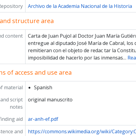
Repository
Archivo de la Academia Nacional de la Historia
and structure area
nd content
Carta de Juan Pujol al Doctor Juan Ma­ría Gutiérr
entregue al diputado José María de Cabral, los
remitieran con el objeto de redac­ tar la Constitu
imposibilidad de hacerlo por las inmensas
…
Rea
ns of access and use area
f material
Spanish
and script
original manuscrito
notes
inding aid
ar-anh-ef.pdf
stence and
https://commons.wikimedia.org/wiki/Category