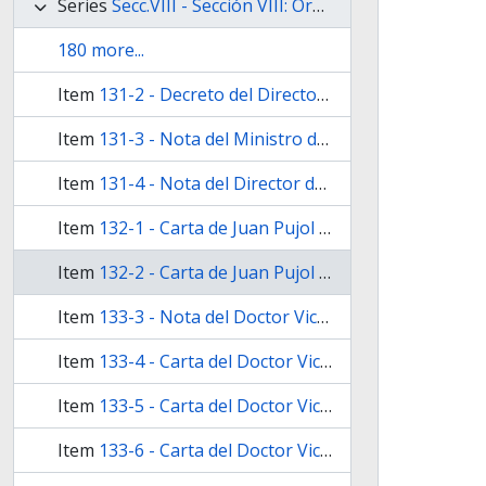
Series
Secc.VIII - Sección VIII: Organización Nacional
180 more...
Item
131-2 - Decreto del Director Provisorio de la Confederación Argentina, Justo José de Urquiza, acep­ tando la renuncia del Doctor Vicente López, como Gobernador de Buenos Aires y asumiendo provisoriamente el poder de la provincia
Item
131-3 - Nota del Ministro de Relaciones Exte­riores de la Confederación, Luis José de la Peña al Oficial Mayor del Ministerio de Guerra de la provincia de Buenos Aires,
Item
131-4 - Nota del Director de la Escuela Normal Peña al profesor Marcos Sastre
Item
132-1 - Carta de Juan Pujol al Doctor Juan Ma­ría Gutiérrez, acusando recibo a una suya, en la que le mani­fiesta el embarazo en que se encuentra para aceptar la redacción de la Constitución provincial que se le encargó
Item
132-2 - Carta de Juan Pujol al Doctor Juan Ma­ría Gutiérrez, solicitándole entregue al diputado José María de Cabral, los documentos que le remitieran con el objeto de redac­ tar la Constitución provincial
Item
133-3 - Nota del Doctor Victorino de la Plaza al Doctor Luis Varela
Item
133-4 - Carta del Doctor Victorino de la Plaza a Carlos Casavalle
Item
133-5 - Carta del Doctor Victorino de la Plaza a Carlos Casavalle, agradeciéndole la Revista que le obsequió,
Item
133-6 - Carta del Doctor Victorino de la Plaza a Carlos Casavalle