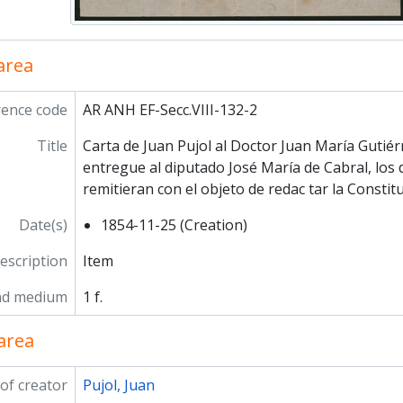
 area
rence code
AR ANH EF-Secc.VIII-132-2
Title
Carta de Juan Pujol al Doctor Juan Ma­ría Gutiérr
entregue al diputado José María de Cabral, los
remitieran con el objeto de redac­ tar la Constit
Date(s)
1854-11-25 (Creation)
description
Item
nd medium
1 f.
area
of creator
Pujol, Juan