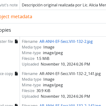
vist's note
Descripción original realizada por Lic. Alicia Me
object metadata
opies
ter file
Filename
AR-ANH-EF-Secc.VIII-132-2.jpg
Media type
Image
Mime-type
image/jpeg
Filesize
1.5 MiB
Uploaded
November 10, 2024 6:26 PM
ce copy
Filename
AR-ANH-EF-Secc.VIII-132-2_141.jpg
Media type
Image
Mime-type
image/jpeg
Filesize
30.9 KiB
Uploaded
November 10, 2024 6:26 PM
il copy
Filename
AR-ANH-EF-Secc.VIII-132-2_142.jpg