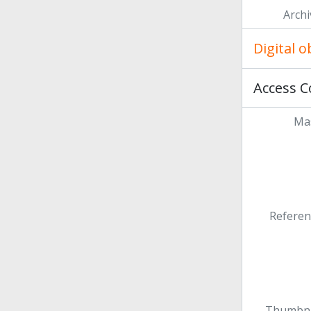
Archi
Digital 
Access C
Mas
Referen
Thumbna