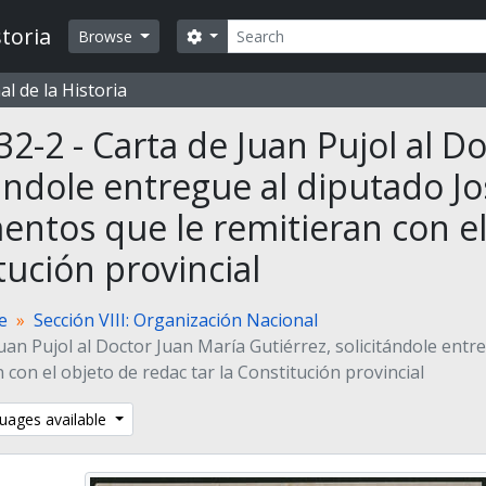
Search
toria
Search options
Browse
l de la Historia
32-2 - Carta de Juan Pujol al Do
tándole entregue al diputado Jo
ntos que le remitieran con el o
tución provincial
te
Sección VIII: Organización Nacional
uan Pujol al Doctor Juan Ma­ría Gutiérrez, solicitándole en
n con el objeto de redac­ tar la Constitución provincial
uages available