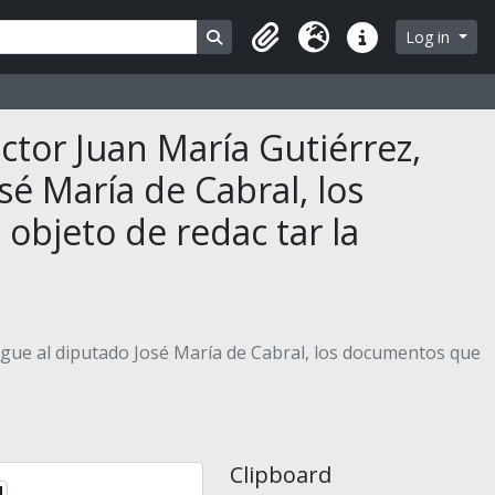
Search in browse page
Log in
Clipboard
Language
Quick links
ctor Juan Ma­ría Gutiérrez,
sé María de Cabral, los
bjeto de redac­ tar la
tregue al diputado José María de Cabral, los documentos que
Clipboard