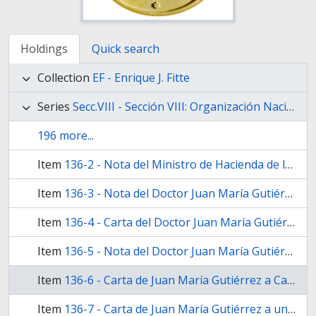
Holdings
Quick search
Collection
EF - Enrique J. Fitte
Series
Secc.VIII - Sección VIII: Organización Nacional
196 more...
Item
136-2 - Nota del Ministro de Hacienda de la Na­ción, Doctor Victorino de la Plaza, a un amigo,
Item
136-3 - Nota del Doctor Juan María Gutiérrez a Cardos Casavalle
Item
136-4 - Carta del Doctor Juan María Gutiérrez a Cardos Casavalle, manifestándole haber incluido una carta de Pedro de Angelis para su colección de autógrafos
Item
136-5 - Nota del Doctor Juan María Gutiérrez a Carlos Casavalle
Item
136-6 - Carta de Juan María Gutiérrez a Carlos Casavalle, agradeciendo el envío de dinero a cuenta de sus senti­mientos amistosos.
Item
136-7 - Carta de Juan María Gutiérrez a un amigo, comentando los últimos sucesos políticos