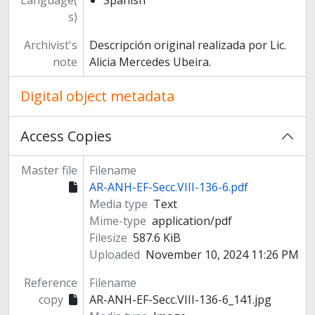
Language(
Spanish
s)
Archivist's
Descripción original realizada por Lic.
note
Alicia Mercedes Ubeira.
Digital object metadata
Access Copies
Master file
Filename
AR-ANH-EF-Secc.VIII-136-6.pdf
Media type
Text
Mime-type
application/pdf
Filesize
587.6 KiB
Uploaded
November 10, 2024 11:26 PM
Reference
Filename
copy
AR-ANH-EF-Secc.VIII-136-6_141.jpg