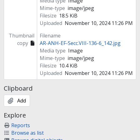
Media type
Image
Mime-type
image/jpeg
Filesize
18.5 KiB
Uploaded
November 10, 2024 11:26 PM
Thumbnail
Filename
copy
AR-ANH-EF-Secc.VIII-136-6_142.jpg
Media type
Image
Mime-type
image/jpeg
Filesize
10.4 KiB
Uploaded
November 10, 2024 11:26 PM
Clipboard
Add
Explore
Reports
Browse as list