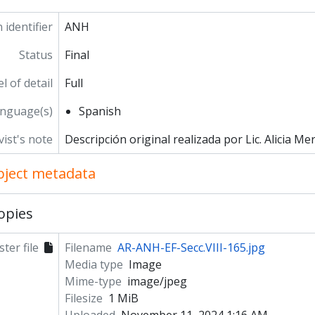
 identifier
ANH
Status
Final
l of detail
Full
nguage(s)
Spanish
vist's note
Descripción original realizada por Lic. Alicia Me
object metadata
opies
ter file
Filename
AR-ANH-EF-Secc.VIII-165.jpg
Media type
Image
Mime-type
image/jpeg
Filesize
1 MiB