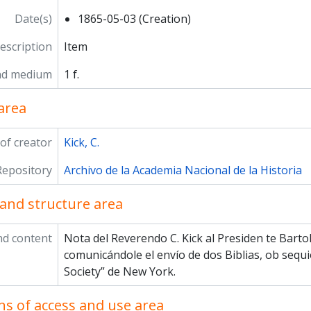
Date(s)
1865-05-03 (Creation)
description
Item
nd medium
1 f.
area
of creator
Kick, C.
Repository
Archivo de la Academia Nacional de la Historia
and structure area
nd content
Nota del Reverendo C. Kick al Presiden­ te Bart
comunicándole el envío de dos Biblias, ob­ sequi
Society” de New York.
ns of access and use area