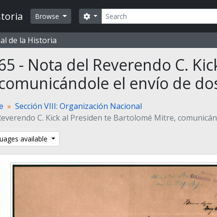
Search
toria
Search options
Browse
l de la Historia
65 - Nota del Reverendo C. Kick
 comunicándole el envío de dos
te
Sección VIII: Organización Nacional
everendo C. Kick al Presiden­ te Bartolomé Mitre, comunicánd
uages available