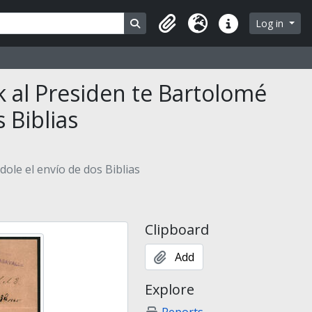
Search in browse page
Log in
Clipboard
Language
Quick links
 al Presiden­ te Bartolomé
 Biblias
ole el envío de dos Biblias
Clipboard
Add
Explore