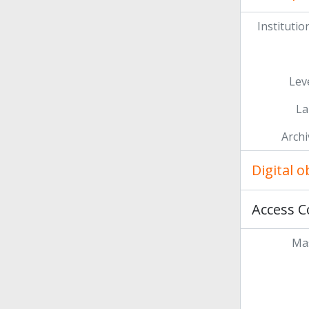
Institution
Leve
La
Archi
Digital 
Access C
Mas