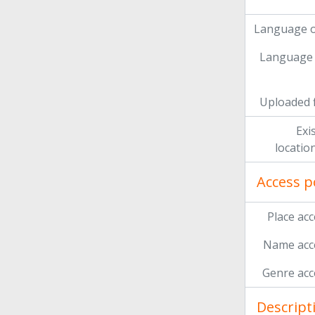
Language o
Language 
Uploaded f
Exi
locatio
Access p
Place acc
Name acce
Genre acc
Descript