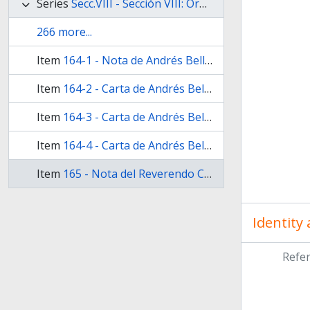
Series
Secc.VIII - Sección VIII: Organización Nacional
266 more...
Item
164-1 - Nota de Andrés Bello al miembro co­ rresponsal de la Facultad de Humanidades, Juan María Gu­ tiérrez,
Item
164-2 - Carta de Andrés Bello, a Juan María Gutiérrez
Item
164-3 - Carta de Andrés Bello, a Juan María Gutiérrez
Item
164-4 - Carta de Andrés Bello, a Pedro Agote
Item
165 - Nota del Reverendo C. Kick al Presiden­ te Bartolomé Mitre, comunicándole el envío de dos Biblias
Identity
Refe