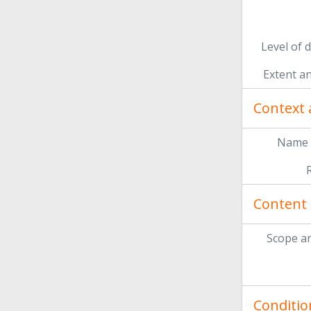
Level of 
Extent a
Context 
Name 
Content 
Scope a
Conditio