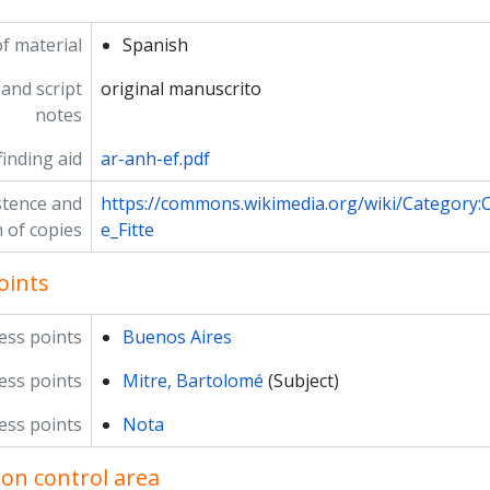
f material
Spanish
and script
original manuscrito
notes
inding aid
ar-anh-ef.pdf
stence and
https://commons.wikimedia.org/wiki/Category
n of copies
e_Fitte
oints
ess points
Buenos Aires
ss points
Mitre, Bartolomé
(Subject)
ess points
Nota
ion control area