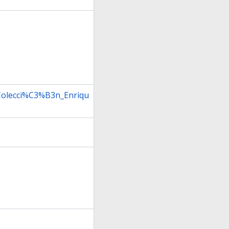
:Colecci%C3%B3n_Enriqu