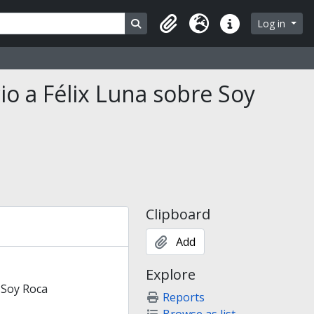
Search in browse page
Log in
Clipboard
Language
Quick links
io a Félix Luna sobre Soy
Clipboard
Add
Explore
 Soy Roca
Reports