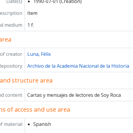
Date(s)
1990-07-01 (Creation)
description
Item
nd medium
1 f.
area
of creator
Luna, Félix
Repository
Archivo de la Academia Nacional de la Historia
and structure area
nd content
Cartas y mensajes de lectores de Soy Roca
ns of access and use area
f material
Spanish