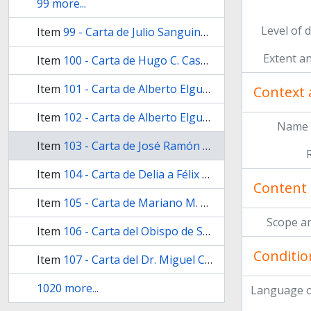
99 more...
Level of 
Item
99 - Carta de Julio Sanguinetti a Félix Luna sobre Soy Roca
Extent a
Item
100 - Carta de Hugo C. Casadellia a Félix Luna sobre Soy Roca
Item
101 - Carta de Alberto Elguera a Félix Luna sobre Soy Roca
Context 
Item
102 - Carta de Alberto Elguera a Félix Luna sobre Soy Roca
Name 
Item
103 - Carta de José Ramón Palacio a Félix Luna sobre Soy Roca
Item
104 - Carta de Delia a Félix Luna sobre Soy Roca
Content 
Item
105 - Carta de Mariano M. a Félix Luna sobre Soy Roca
Scope a
Item
106 - Carta del Obispo de San Isidro a Félix Luna sobre Soy Roca
Conditio
Item
107 - Carta del Dr. Miguel Culaciati a Félix Luna sobre Soy Roca
1020 more...
Language o