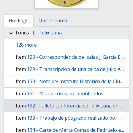
Holdings
Quick search
Fonds
FL - Felix Luna
128 more...
Item
128 - Correspondencia de Isaías J. García Enciso
Item
129 - Transcripción de una carta de Julio A. Roca extraída de El Orden, Tucumán. 12/01/1900
Item
130 - Nota del Instituto Histórico de la Ciudad de Buenos Aires reportando los domicilios del Gral. Julio A. Roca
Item
131 - Manuscritos no identificados
Item
132 - Folleto conferencia de Félix Luna en el Jockey Club de Rosario
Item
133 - Trabajo de posgrado realizado por Prof. Martina Guzmán Pinedo, citando a Soy Roca
Item
134 - Carta de Marta Comas de Pedruelo a Félix Luna en relación a Roca