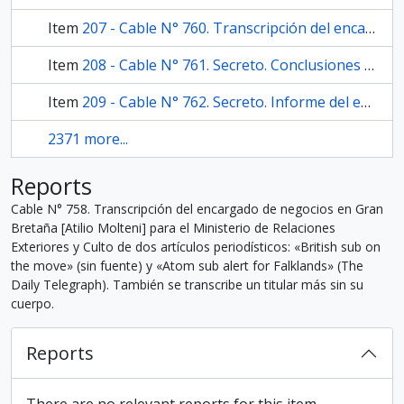
Item
207 - Cable N° 760. Transcripción del encargado de negocios en Gran Bretaña [Atilio Molteni] para el Ministerio de Relaciones Exteriores y Culto de artículo periodístico titulado: «Navy on alert as Falklands anxiety grows» (The Guardian). También se transcriben sólo los siguientes titulares: «Carrington firm on Falklands row» (Financial Times), «Government caught napping over Falkland island crisis» (Financial Times) y se refiere a una noticia relacionada aparecida en Herald Tribune, sin especificar su título.
Item
208 - Cable N° 761. Secreto. Conclusiones del encargado de negocios en Gran Bretaña [Atilio Molteni] al Ministerio de Relaciones Exteriores y Culto sobre el tratamiento de la prensa británica a la cuestión de Georgias del Sur y Malvinas.
Item
209 - Cable N° 762. Secreto. Informe del encargado de negocios en Gran Bretaña [Atilio Molteni] al Ministerio de Relaciones Exteriores y Culto sobre distintas noticias en la prensa británica relacionadas a la flota y a sumergibles.
2371 more...
Reports
Cable N° 758. Transcripción del encargado de negocios en Gran
Bretaña [Atilio Molteni] para el Ministerio de Relaciones
Exteriores y Culto de dos artículos periodísticos: «British sub on
the move» (sin fuente) y «Atom sub alert for Falklands» (The
Daily Telegraph). También se transcribe un titular más sin su
cuerpo.
Reports