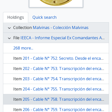
Holdings
Quick search
Collection
Malvinas - Colección Malvinas
File
IEECA - Informe Especial Ex Comandantes Anexos
268 more...
Item
201 - Cable N° 752. Secreto. Desde el encargado de negocios en Gran Bretaña [Atilio Molteni] para el Ministro de Relaciones Exteriores y Culto [Nicanor Costa Méndez] y el Subsecretario de Relaciones Exteriores [Enrique Jorge Ros] informando tratamiento periodístico británico de la cuestión en Georgias del Sur y brindando su parecer sobre el curso de la política de Gran Bretaña al respecto.
Item
202 - Cable N° 753. Transcripción del encargado de negocios en Gran Bretaña [Atilio Molteni] para el Ministerio de Relaciones Exteriores y Culto de editorial periodística titulada «Scrapping of a scrap-heap» (The Guardian).
Item
203 - Cable N° 754. Transcripción del encargado de negocios en Gran Bretaña [Atilio Molteni] para el Ministerio de Relaciones Exteriores y Culto del debate parlamentario en la Cámara de los Lores respecto del incidente en Georgias del Sur.
Item
204 - Cable N° 755. Transcripción del encargado de negocios en Gran Bretaña [Atilio Molteni] para el Ministerio de Relaciones Exteriores y Culto del debate parlamentario en la Cámara de los Comunes respecto del incidente en Georgias del Sur.
Item
205 - Cable N° 758. Transcripción del encargado de negocios en Gran Bretaña [Atilio Molteni] para el Ministerio de Relaciones Exteriores y Culto de dos artículos periodísticos: «British sub on the move» (sin fuente) y «Atom sub alert for Falklands» (The Daily Telegraph). También se transcribe un titular más sin su cuerpo.
Item
206 - Cable N° 759. Transcripción del encargado de negocios en Gran Bretaña [Atilio Molteni] para el Ministerio de Relaciones Exteriores y Culto de editorial: «Sabre rattling in Buenos Aires» (Financial Times).