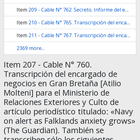
Item
209 - Cable N° 762. Secreto. Informe del encargado de negocios en Gran Bretaña [Atilio Molteni] al Ministerio de Relaciones Exteriores y Culto sobre distintas noticias en la prensa británica relacionadas a la flota y a sumergibles.
Item
210 - Cable N° 765. Transcripción del encargado de negocios en Gran Bretaña [Atilio Molteni] al Ministerio de Relaciones Exteriores y Culto de artículo periodístico titulado: “Falkland fiasco British a-subs sent to patrol siege isle” (Sin fuente).
Item
211 - Cable N° 767. Transcripción del encargado de negocios en Gran Bretaña [Atilio Molteni] al Ministerio de Relaciones Exteriores y Culto de titulares de prensa del interior de Gran Bretaña.
2369 more...
Item 207 - Cable N° 760.
Transcripción del encargado de
negocios en Gran Bretaña [Atilio
Molteni] para el Ministerio de
Relaciones Exteriores y Culto de
artículo periodístico titulado: «Navy
on alert as Falklands anxiety grows»
(The Guardian). También se
transcriben sólo los siguientes