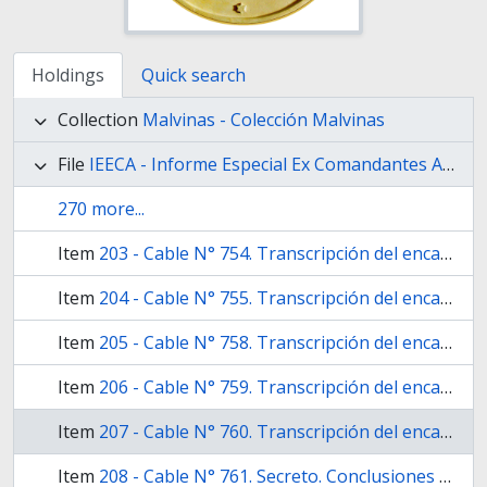
Holdings
Quick search
Collection
Malvinas - Colección Malvinas
File
IEECA - Informe Especial Ex Comandantes Anexos
270 more...
Item
203 - Cable N° 754. Transcripción del encargado de negocios en Gran Bretaña [Atilio Molteni] para el Ministerio de Relaciones Exteriores y Culto del debate parlamentario en la Cámara de los Lores respecto del incidente en Georgias del Sur.
Item
204 - Cable N° 755. Transcripción del encargado de negocios en Gran Bretaña [Atilio Molteni] para el Ministerio de Relaciones Exteriores y Culto del debate parlamentario en la Cámara de los Comunes respecto del incidente en Georgias del Sur.
Item
205 - Cable N° 758. Transcripción del encargado de negocios en Gran Bretaña [Atilio Molteni] para el Ministerio de Relaciones Exteriores y Culto de dos artículos periodísticos: «British sub on the move» (sin fuente) y «Atom sub alert for Falklands» (The Daily Telegraph). También se transcribe un titular más sin su cuerpo.
Item
206 - Cable N° 759. Transcripción del encargado de negocios en Gran Bretaña [Atilio Molteni] para el Ministerio de Relaciones Exteriores y Culto de editorial: «Sabre rattling in Buenos Aires» (Financial Times).
Item
207 - Cable N° 760. Transcripción del encargado de negocios en Gran Bretaña [Atilio Molteni] para el Ministerio de Relaciones Exteriores y Culto de artículo periodístico titulado: «Navy on alert as Falklands anxiety grows» (The Guardian). También se transcriben sólo los siguientes titulares: «Carrington firm on Falklands row» (Financial Times), «Government caught napping over Falkland island crisis» (Financial Times) y se refiere a una noticia relacionada aparecida en Herald Tribune, sin especificar su título.
Item
208 - Cable N° 761. Secreto. Conclusiones del encargado de negocios en Gran Bretaña [Atilio Molteni] al Ministerio de Relaciones Exteriores y Culto sobre el tratamiento de la prensa británica a la cuestión de Georgias del Sur y Malvinas.