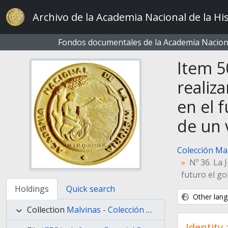
Skip to main content
Archivo de la Academia Nacional de la His
Fondos documentales de la Academia Naciona
Item 5
realiz
en el 
de un 
Colección Ma
Nº 36. La 
futuro el go
Holdings
Quick search
Other lang
Collection
Malvinas - Colección Malvinas
Identity