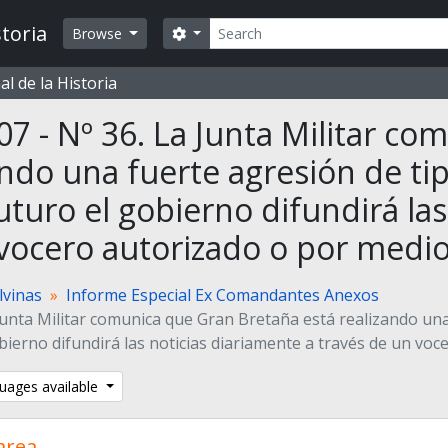
Search
toria
Search options
Browse
l de la Historia
07 - Nº 36. La Junta Militar c
ando una fuerte agresión de ti
futuro el gobierno difundirá la
vocero autorizado o por medi
lvinas
Informe Especial Ex Comandantes Anexos
Junta Militar comunica que Gran Bretaña está realizando una
bierno difundirá las noticias diariamente a través de un vo
uages available
 area