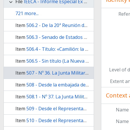
File
IEECA - Informe Especial Ex Comandantes Anexos
721 more...
Refe
Item
506.2 - De la 20ª Reunión de Consulta de Ministros de Relaciones Exteriores.
Item
506.3 - Senado de Estados Unidos. Apartado: "US policy regarding the Falkland islands".
Item
506.4 - Título: «Camilión: la votación de la OEA fue un triunfo y la posición de Chile: "una pequeña luz roja"» (La Nueva Provincia).
Item
506.5 - Sin título (La Nueva Provincia).
Level of 
Item
507 - Nº 36. La Junta Militar comunica que Gran Bretaña está realizando una fuerte agresión de tipo psicológico y anuncia que en el futuro el gobierno difundirá las noticias diariamente a través de un vocero autorizado o por medio de comunicados.
Extent a
Item
508 - Desde la embajada de Suiza en Argentina al Ministerio de Relaciones Exteriores y Culto. Se remite nota recibida por parte de Gran Bretaña en donde se anuncia que establecerá una zona de exclusión alrededor de las Malvinas en la que cualquier tipo de buque argentino que pueda estar vigilando o realizando tareas de inteligencia contra las fuerzas británicas, será considerado y tratado como hostil.
Context 
Item
508.1 - Nº 37. La Junta Militar comunica que a partir del recibimiento de la carta de la embajada suiza con nota de Gran Bretaña estableciendo una zona de exclusión alrededor de Malvinas, ha decidido considerar hostil a todos los buques ingleses que se hallen dentro de las 200 millas del mar Argentino y a todas las aeronaves que sobrevuele dentro del espacio aéreo argentino. Ello sin perjuicio de cualquier otra medida adicional que pudiera aplicarse en ejercicio del derecho de legítima defensa.
Item
509 - Desde el Representante Permanente ante los organismos internacionales Eduardo A. Roca al Presidente del Consejo de Seguridad de la ONU.
Name 
Item
510 - Desde el Representante Permanente de Gran Bretaña ante la ONU [Anthony Parsons] al Presidente del Consejo de Seguridad. Traducción provisional.
Name 