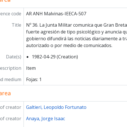
rence code
AR ANH Malvinas-IEECA-507
Title
Nº 36. La Junta Militar comunica que Gran Bret
fuerte agresión de tipo psicológico y anuncia qu
gobierno difundirá las noticias diariamente a t
autorizado o por medio de comunicados.
Date(s)
1982-04-29 (Creation)
description
Item
nd medium
Fojas: 1
area
of creator
Galtieri, Leopoldo Fortunato
of creator
Anaya, Jorge Isaac