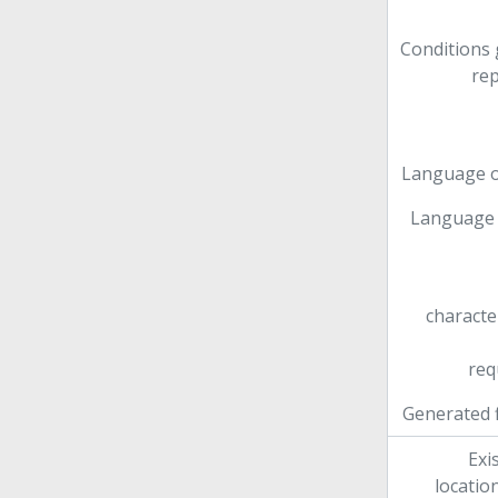
Conditions
re
Language o
Language 
characte
req
Generated f
Exi
locatio