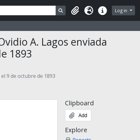
Search in browse page
Log in
Clipboard
Language
Quick links
Ovidio A. Lagos enviada
de 1893
el 9 de octubre de 1893
Clipboard
Add
Explore