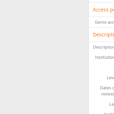
Access p
Genre acc
Descript
Description
Institution
Leve
Dates o
revisi
La