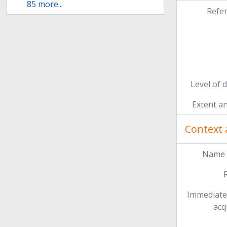
85 more...
Refe
Level of 
Extent a
Context 
Name 
Immediate
acq