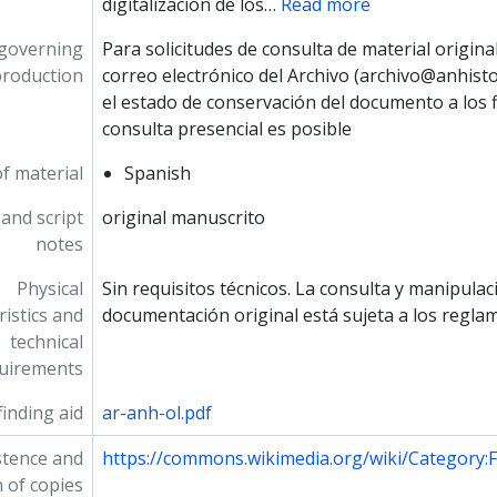
digitalización de los
…
Read more
 governing
Para solicitudes de consulta de material origina
production
correo electrónico del Archivo (archivo@anhistor
el estado de conservación del documento a los fi
consulta presencial es posible
f material
Spanish
and script
original manuscrito
notes
Physical
Sin requisitos técnicos. La consulta y manipulac
ristics and
documentación original está sujeta a los regla
technical
uirements
inding aid
ar-anh-ol.pdf
stence and
https://commons.wikimedia.org/wiki/Category:
n of copies