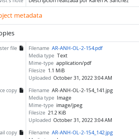
vist's note
Descripción realizada por Karen A. Sanchez
object metadata
opies
ter file
Filename
AR-ANH-OL-2-154.pdf
Media type
Text
Mime-type
application/pdf
Filesize
1.1 MiB
Uploaded
October 31, 2022 3:04 AM
ce copy
Filename
AR-ANH-OL-2-154_141.jpg
Media type
Image
Mime-type
image/jpeg
Filesize
21.2 KiB
Uploaded
October 31, 2022 3:04 AM
il copy
Filename
AR-ANH-OL-2-154_142.jpg