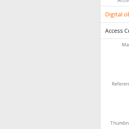
Archi
Digital 
Access C
Mas
Referen
Thumbna