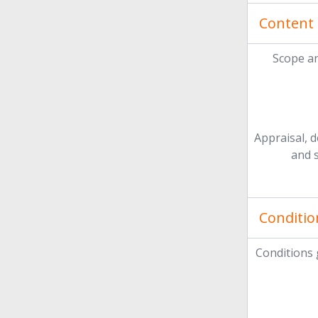
Content 
Scope a
Appraisal, d
and 
Conditio
Conditions