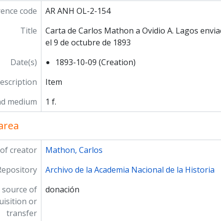
rence code
AR ANH OL-2-154
Title
Carta de Carlos Mathon a Ovidio A. Lagos envi
el 9 de octubre de 1893
Date(s)
1893-10-09 (Creation)
description
Item
nd medium
1 f.
area
of creator
Mathon, Carlos
Repository
Archivo de la Academia Nacional de la Historia
 source of
donación
uisition or
transfer