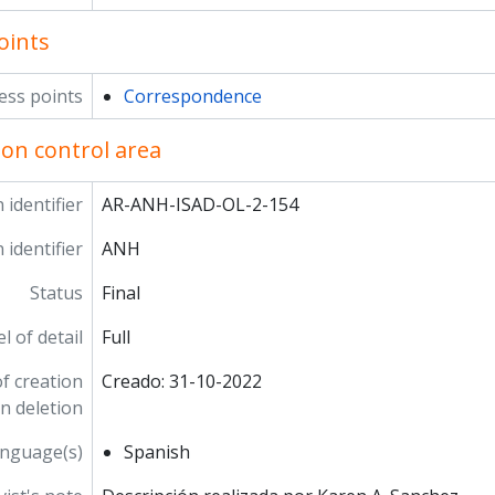
oints
ess points
Correspondence
ion control area
 identifier
AR-ANH-ISAD-OL-2-154
 identifier
ANH
Status
Final
l of detail
Full
f creation
Creado: 31-10-2022
on deletion
nguage(s)
Spanish