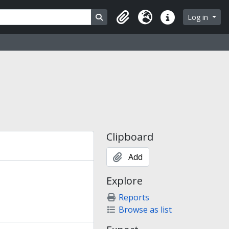
Search in browse page
Log in
Clipboard
Language
Quick links
Clipboard
Add
Explore
Reports
Browse as list