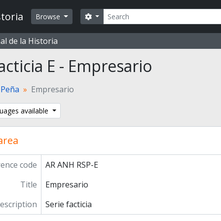
Search
toria
Search options
Browse
l de la Historia
acticia E - Empresario
 Peña
Empresario
uages available
 area
rence code
AR ANH RSP-E
Title
Empresario
description
Serie facticia