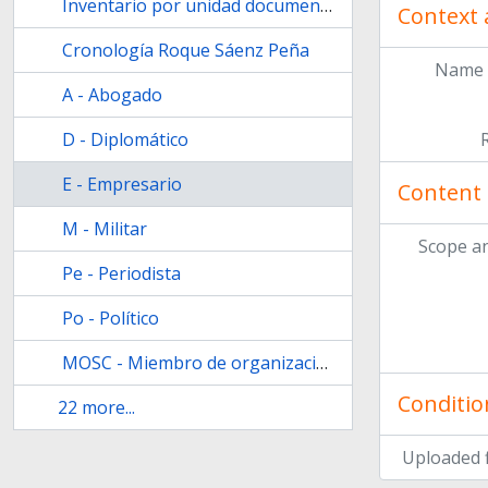
Inventario por unidad documental simple [unidades de conservación n.º 1 a n.º 17] realizado por la Prof.ª Silvia Paz Illobre en 1988.
Context 
Cronología Roque Sáenz Peña
Name 
A - Abogado
D - Diplomático
E - Empresario
Content 
M - Militar
Scope a
Pe - Periodista
Po - Político
MOSC - Miembro de organizaciones de la sociedad civil
Conditio
22 more...
Uploaded f